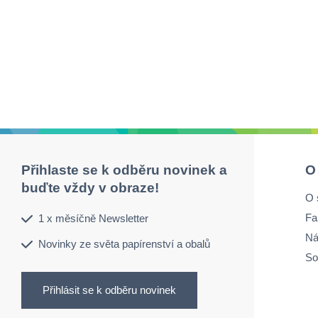
Přihlaste se k odběru novinek a
O
buďte vždy v obraze!
O 
Fa
1 x měsíčně Newsletter
Ná
Novinky ze světa papírenství a obalů
So
Přihlásit se k odběru novinek