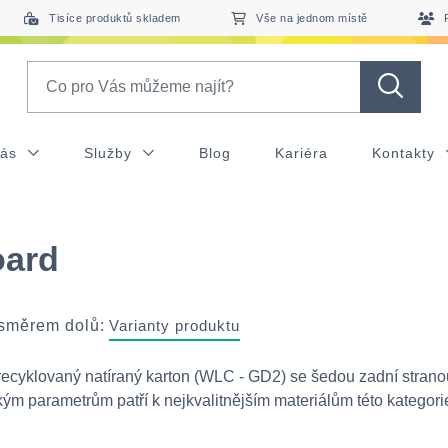
Tisíce produktů skladem
Vše na jednom místě
Search
nás
Služby
Blog
Kariéra
Kontakty
oard
 směrem dolů:
Varianty produktu
recyklovaný natíraný karton (WLC - GD2) se šedou zadní strano
kým parametrům patří k nejkvalitnějším materiálům této kategori