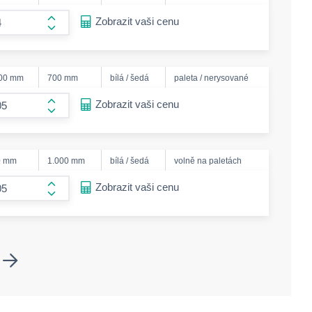
ease-amount
Zobrazit vaši cenu
form.increase-amount
000 mm
700 mm
bílá / šedá
paleta / nerysované
ease-amount
Zobrazit vaši cenu
form.increase-amount
0 mm
1.000 mm
bílá / šedá
volně na paletách
ease-amount
Zobrazit vaši cenu
form.increase-amount