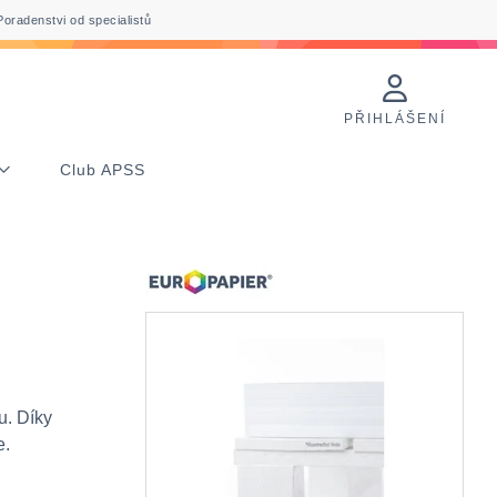
Poradenstvi od specialistů
PŘIHLÁŠENÍ
Club APSS
u. Díky
e.