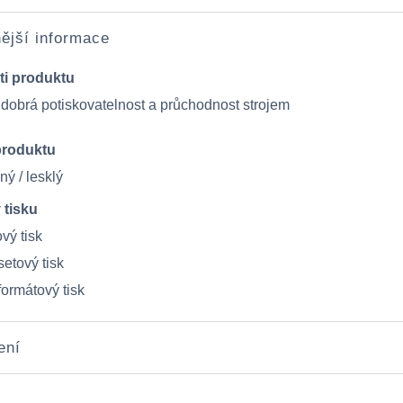
ější informace
ti produktu
 dobrá potiskovatelnost a průchodnost strojem
produktu
ný / lesklý
 tisku
vý tisk
etový tisk
formátový tisk
ení