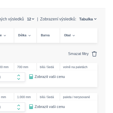
ných výsledků
|
Zobrazení výsledků:
ře
Délka
Barva
Obal
Smazat filtry
000 mm
700 mm
bílá / šedá
volně na paletách
ease-amount
Zobrazit vaši cenu
form.increase-amount
0 mm
1.000 mm
bílá / šedá
paleta / nerysované
ease-amount
Zobrazit vaši cenu
form.increase-amount