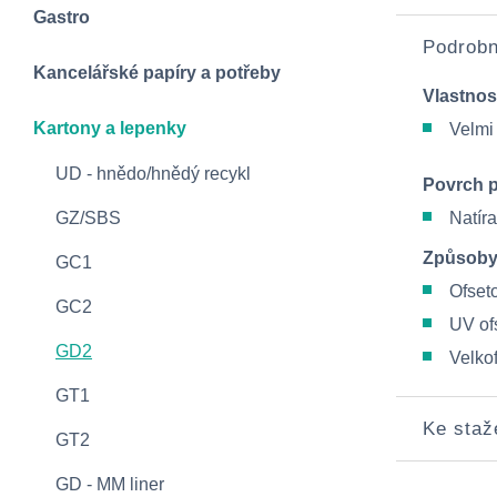
Gastro
Podrobn
Kancelářské papíry a potřeby
Vlastnos
Kartony a lepenky
Velmi
UD - hnědo/hnědý recykl
Povrch 
GZ/SBS
Natíra
Způsoby
GC1
Ofseto
GC2
UV ofs
GD2
Velko
GT1
Ke staž
GT2
GD - MM liner