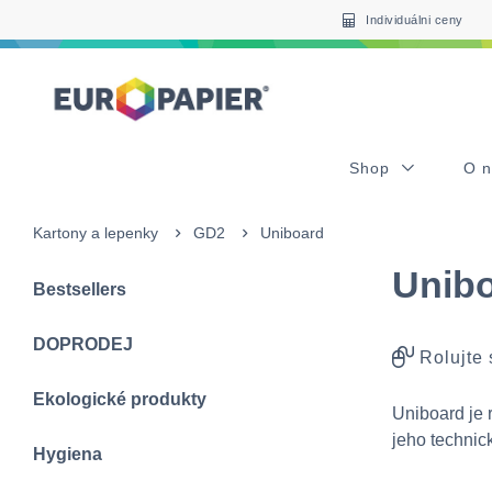
Table Of Content
sr.skip-to.main-content
sr.skip-to.table-of-contents
sr.skip-to.main-navigation
Individuálni ceny
Shop
O 
Kartony a lepenky
GD2
Uniboard
Unib
Bestsellers
DOPRODEJ
Rolujte
Ekologické produkty
Uniboard je 
jeho technic
Hygiena