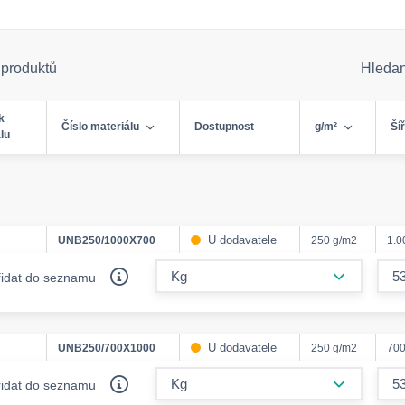
 produktů
Hleda
k
Číslo materiálu
Dostupnost
g/m²
Ší
lu
U dodavatele
UNB250/1000X700
250 g/m2
1.
form.decr
řidat do seznamu
U dodavatele
UNB250/700X1000
250 g/m2
70
form.decr
řidat do seznamu