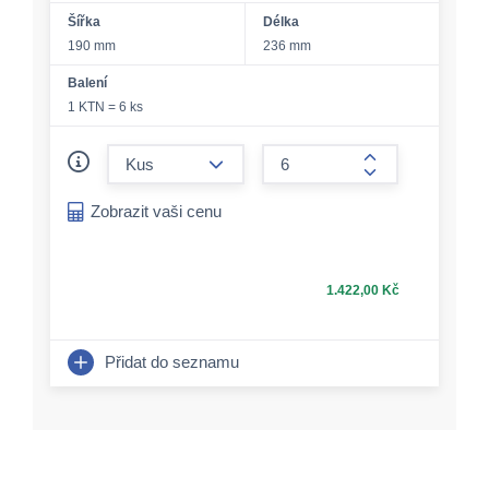
Šířka
Délka
190 mm
236 mm
Balení
1 KTN = 6 ks
form.decrease-amount
form.increase-a
Zobrazit vaši cenu
1.422,00 Kč
Přidat do seznamu