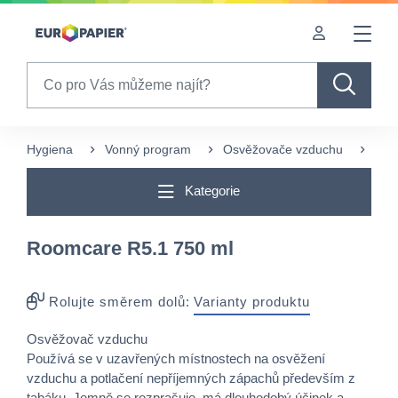
Table Of Content
sr.skip-to.main-content
sr.skip-to.table-of-contents
sr.skip-to.main-navigation
Search
Hygiena
Vonný program
Osvěžovače vzduchu
Tuh
Kategorie
Roomcare R5.1 750 ml
Rolujte směrem dolů:
Varianty produktu
Osvěžovač vzduchu
Používá se v uzavřených místnostech na osvěžení
vzduchu a potlačení nepříjemných zápachů především z
tabáku. Jemně se rozprašuje, má dlouhodobý účinek a