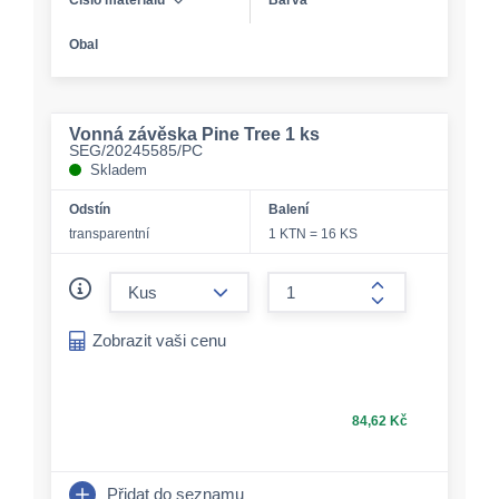
Obal
Vonná závěska Pine Tree 1 ks
SEG/20245585/PC
Skladem
Odstín
Balení
transparentní
1 KTN = 16 KS
form.decrease-amount
form.increase-a
Zobrazit vaši cenu
84,62 Kč
Přidat do seznamu