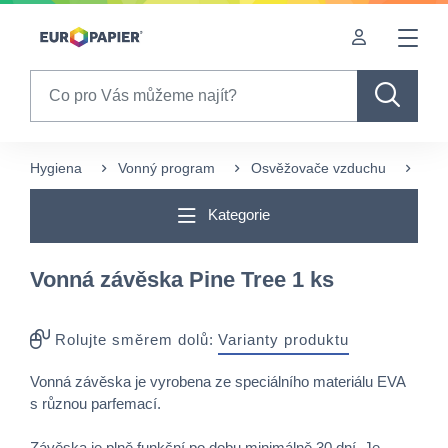
Table Of Content
sr.skip-to.main-content
sr.skip-to.table-of-contents
sr.skip-to.main-navigation
Search
Hygiena
Vonný program
Osvěžovače vzduchu
Tuh
Kategorie
Vonná závěska Pine Tree 1 ks
Rolujte směrem dolů:
Varianty produktu
Vonná závěska je vyrobena ze speciálního materiálu EVA
s různou parfemací.
Závěska je plně funkční po dobu minimálně 30 dní. Je