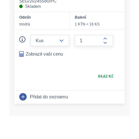
SEG/20245580/PC
Skladem
Odstín
Balení
modrá
1 KTN = 16 KS
form.decrease-amount
form.increase-a
Zobrazit vaši cenu
84,62 Kč
Přidat do seznamu