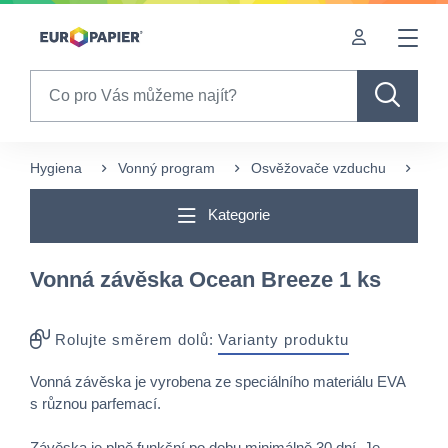
Table Of Content
sr.skip-to.main-content
sr.skip-to.table-of-contents
sr.skip-to.main-navigation
Search
Hygiena
Vonný program
Osvěžovače vzduchu
Tuh
Kategorie
Vonná závěska Ocean Breeze 1 ks
Rolujte směrem dolů:
Varianty produktu
Vonná závěska je vyrobena ze speciálního materiálu EVA
s různou parfemací.
Závěska je plně funkční po dobu minimálně 30 dní. Je