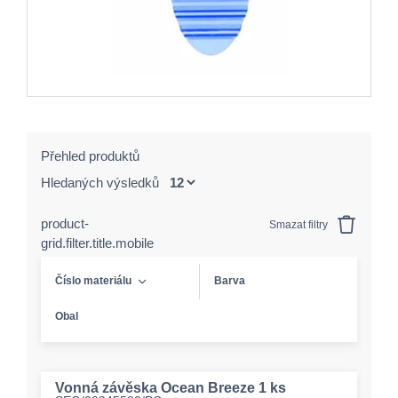
Přehled produktů
Hledaných výsledků
product-
Smazat filtry
grid.filter.title.mobile
Číslo materiálu
Barva
Obal
Vonná závěska Ocean Breeze 1 ks