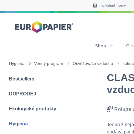
Table Of Content
sr.skip-to.main-content
sr.skip-to.table-of-contents
sr.skip-to.main-navigation
Individuálni ceny
Shop
O 
Hygiena
Vonný program
Osvěžovače vzduchu
Tekut
CLAS
Bestsellers
vzdu
DOPRODEJ
Ekologické produkty
Rolujte
Hygiena
Jedna z nejpo
dodává pocit