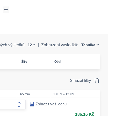
ných výsledků
|
Zobrazení výsledků:
Šíře
Obal
Smazat filtry
65 mm
1 KTN = 12 KS
ease-amount
Zobrazit vaši cenu
form.increase-amount
186,16 Kč