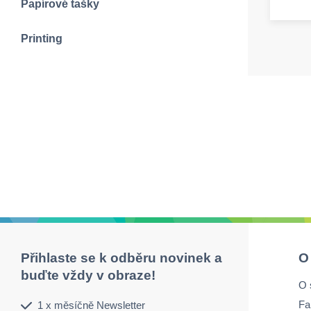
Papírové tašky
Printing
Přihlaste se k odběru novinek a
O
buďte vždy v obraze!
O 
Fa
1 x měsíčně Newsletter