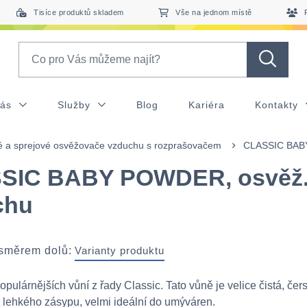
Tisíce produktů skladem
Vše na jednom místě
Search
nás
Služby
Blog
Kariéra
Kontakty
é a sprejové osvěžovače vzduchu s rozprašovačem
CLASSIC BABY
SIC BABY POWDER, osvěž
chu
 směrem dolů:
Varianty produktu
pulárnějších vůní z řady Classic. Tato vůně je velice čistá, čer
 lehkého zásypu, velmi ideální do umýváren.