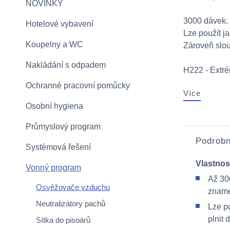
NOVINKY
3000 dávek.
Hotelové vybavení
Lze použít j
Koupelny a WC
Zároveň slou
Nakládání s odpadem
H222 - Extré
Ochranné pracovní pomůcky
Více
Osobní hygiena
Průmyslový program
Podrobn
Systémová řešení
Vlastnos
Vonný program
Až 30
Osvěžovače vzduchu
zname
Neutralizátory pachů
Lze po
plnit
Sítka do pisoárů