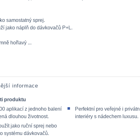
ako samostatný sprej.
ží jako náplň do dávkovačů P+L.
mně hořlavý ...
ější informace
ti produktu
00 aplikací z jednoho balení
Perfektní pro veřejné i privátn
ná dlouhou životnost.
interiéry s nádechem luxusu.
užít jako ruční sprej nebo
 do systému dávkovačů.