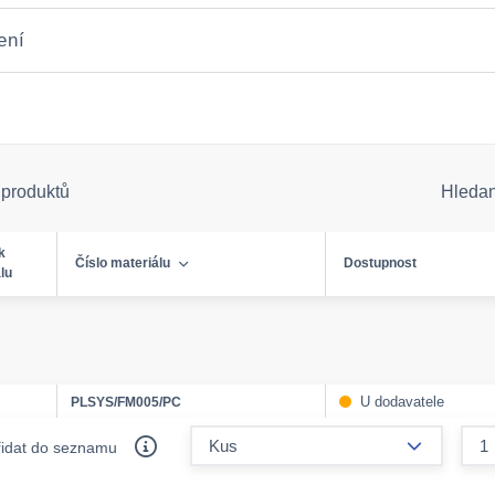
ení
 produktů
Hleda
k
Číslo materiálu
Dostupnost
lu
U dodavatele
PLSYS/FM005/PC
form.decr
řidat do seznamu