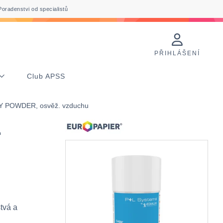
Poradenstvi od specialistů
PŘIHLÁŠENÍ
Club APSS
 POWDER, osvěž. vzduchu
.
stvá a