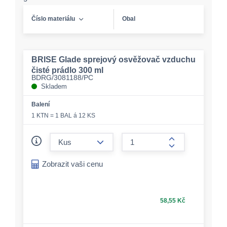
Číslo materiálu
Obal
BRISE Glade sprejový osvěžovač vzduchu
čisté prádlo 300 ml
BDRG/3081188/PC
Skladem
Balení
1 KTN = 1 BAL á 12 KS
form.decrease-amount
form.increase-a
Zobrazit vaši cenu
58,55 Kč