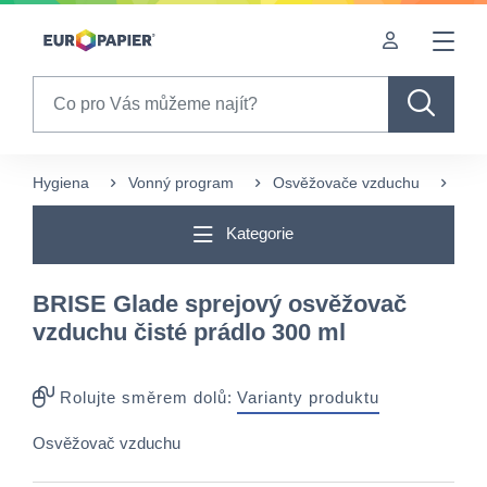
Table Of Content
sr.skip-to.main-content
sr.skip-to.table-of-contents
sr.skip-to.main-navigation
Search
Hygiena
Vonný program
Osvěžovače vzduchu
Tek
Kategorie
BRISE Glade sprejový osvěžovač
vzduchu čisté prádlo 300 ml
Rolujte směrem dolů:
Varianty produktu
Osvěžovač vzduchu