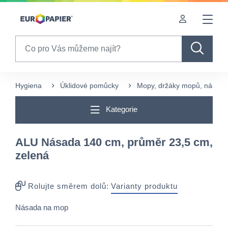
Table Of Content
Často nakupované s tímto produktem
sr.skip-to.main-content
sr.skip-to.table-of-contents
sr.skip-to.main-navigation
Search
Hygiena
Úklidové pomůcky
Mopy, držáky mopů, násady 
Kategorie
ALU Násada 140 cm, průměr 23,5 cm,
zelená
Rolujte směrem dolů:
Varianty produktu
Násada na mop