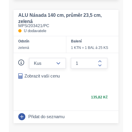
ALU Násada 140 cm, průměr 23,5 cm,
zelená
MPS/203421/PC
U dodavatele
Odstín
Balení
zelená
1 KTN = 1 BAL á 25 KS
form.decrease-amount
form.increase-a
Zobrazit vaši cenu
135,82 Kč
Přidat do seznamu