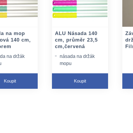
da na mop
ALU Násada 140
Zá
ková 140 cm,
cm, průměr 23,5
dr
orem
cm,červená
Fi
da na držák
násada na držák
u
mopu
ěr 23,5 cm
průměr 23,5 cm
Koupit
Koupit
iál:hliník
materiál:hliník