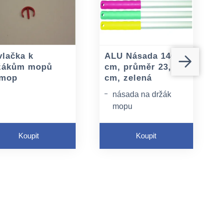
vlačka k
ALU Násada 140
žákům mopů
cm, průměr 23,5
lmop
cm, zelená
násada na držák
mopu
průměr 23,5 cm
Koupit
Koupit
materiál:hliník