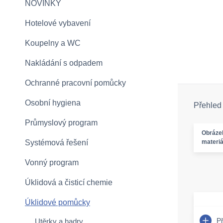
NOVINKY
Hotelové vybavení
Koupelny a WC
Nakládání s odpadem
Ochranné pracovní pomůcky
Osobní hygiena
Přehled
Průmyslový program
Obráze
Systémová řešení
materiá
Vonný program
Úklidová a čisticí chemie
Úklidové pomůcky
P
Utěrky a hadry