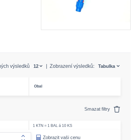
ných výsledků
|
Zobrazení výsledků:
Obal
Smazat filtry
1 KTN = 1 BAL á 10 KS
ease-amount
Zobrazit vaši cenu