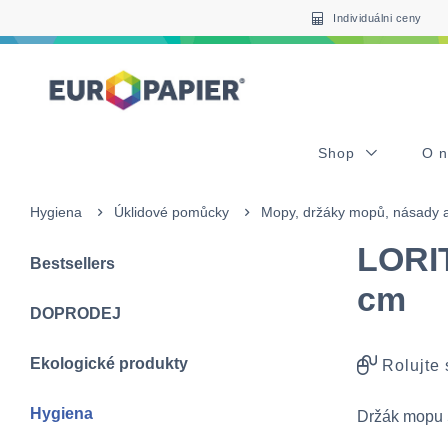
Table Of Content
Často nakupované s tímto produktem
sr.skip-to.main-content
sr.skip-to.table-of-contents
sr.skip-to.main-navigation
Individuálni ceny
Shop
O 
Hygiena
Úklidové pomůcky
Mopy, držáky mopů, násady a
LORIT
Bestsellers
cm
DOPRODEJ
Ekologické produkty
Rolujte
Hygiena
Držák mopu 5