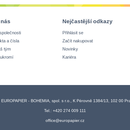
 nás
Nejčastější odkazy
společnosti
Přihlásit se
kta a čísla
Začít nakupovat
š tým
Novinky
ukromí
Kariéra
 EUROPAPIER - BOHEMIA, spol. s r.o., K Pérovně 1384/13, 102 00 P
Tel.: +420 274 009 111
office@europapier.cz