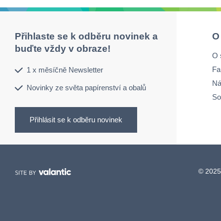
Přihlaste se k odběru novinek a
O
buďte vždy v obraze!
O 
Fa
1 x měsíčně Newsletter
Ná
Novinky ze světa papírenství a obalů
So
Přihlásit se k odběru novinek
© 2025