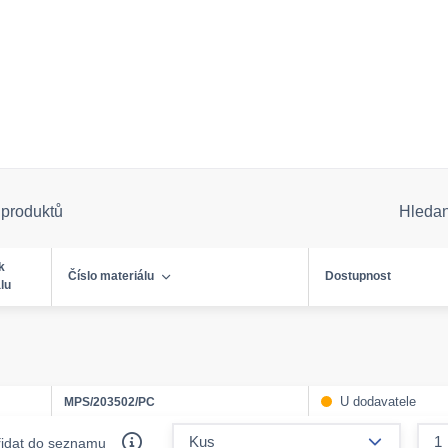
 produktů
Hleda
k
Číslo materiálu
Dostupnost
lu
U dodavatele
MPS/203502/PC
form.decr
řidat do seznamu