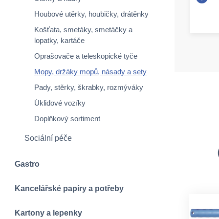
Houbové utěrky, houbičky, drátěnky
Košťata, smetáky, smetáčky a
lopatky, kartáče
Oprašovače a teleskopické tyče
Mopy, držáky mopů, násady a sety
Pady, stěrky, škrabky, rozmýváky
Úklidové vozíky
Doplňkový sortiment
Sociální péče
Gastro
Kancelářské papíry a potřeby
Kartony a lepenky