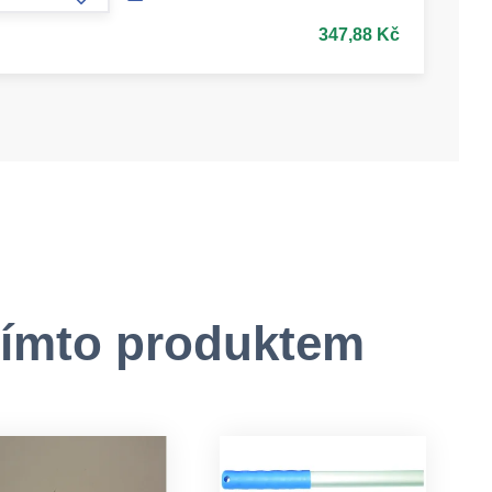
form.increase-amount
347,88 Kč
tímto produktem