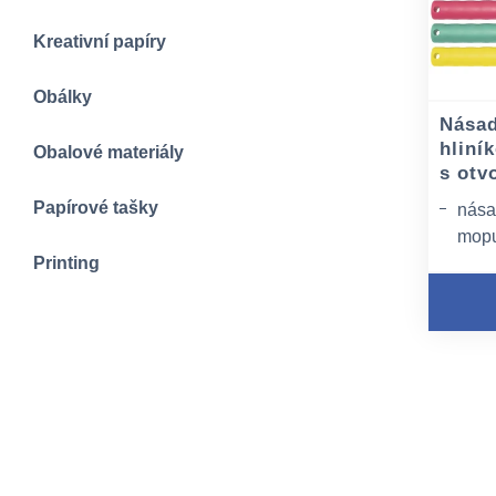
Kreativní papíry
Obálky
Nása
hliní
Obalové materiály
s otv
Papírové tašky
nása
mop
Printing
prům
mater