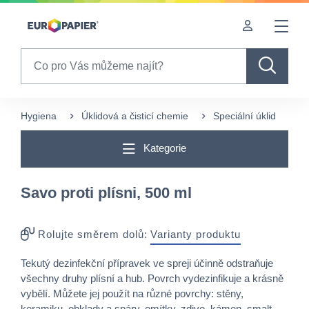
Table Of Content
Pro Vás zajímavé produkty
sr.skip-to.main-content
sr.skip-to.table-of-contents
sr.skip-to.main-navigation
Search
Hygiena
Úklidová a čisticí chemie
Speciální úklid
S
Kategorie
Savo proti plísni, 500 ml
Rolujte směrem dolů:
Varianty produktu
Tekutý dezinfekční přípravek ve spreji účinně odstraňuje
všechny druhy plísní a hub. Povrch vydezinfikuje a krásně
vybělí. Můžete jej použít na různé povrchy: stěny,
keramiku, obklady a spáry, omítky, zdivo, kámen, smalt,