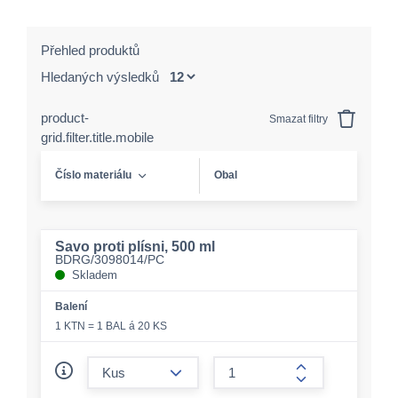
Přehled produktů
Hledaných výsledků
product-
Smazat filtry
grid.filter.title.mobile
Číslo materiálu
Obal
Savo proti plísni, 500 ml
BDRG/3098014/PC
Skladem
Balení
1 KTN = 1 BAL á 20 KS
form.decrease-amount
form.increase-a