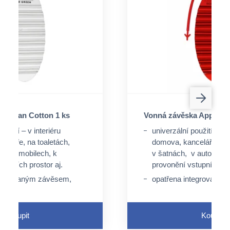
a Clean Cotton 1 ks
Vonná závěska Apple C
oužití – v interiéru
univerzální použití – v i
celáře, na toaletách,
domova, kanceláře, na 
v automobilech, k
v šatnách, v automobil
tupních prostor aj.
provonění vstupních pro
ntegrovaným závěsem,
opatřena integrovaný
peciální úchyt, ale lze
není nutný speciální úch
rovaný otvor a pružný
využít perforovaný otv
závěs
Koupit
Koupit
e průtokem tekutin
neaktivuje se průtokem