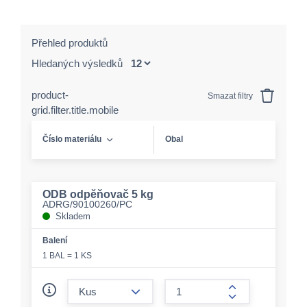
Přehled produktů
Hledaných výsledků
product-
Smazat filtry
grid.filter.title.mobile
Číslo materiálu
Obal
ODB odpěňovač 5 kg
ADRG/90100260/PC
Skladem
Balení
1 BAL = 1 KS
form.decrease-amount
form.increase-a