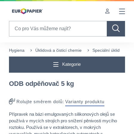
Table Of Content
sr.skip-to.main-content
sr.skip-to.table-of-contents
sr.skip-to.main-navigation
Search
Hygiena
Úklidová a čisticí chemie
Speciální úklid
O
Kategorie
ODB odpěňovač 5 kg
Rolujte směrem dolů:
Varianty produktu
Přípravek na bázi emulgovaných silikonových olejů se
používá v mycích strojích pro snížení pěnivosti mycího
roztoku. Používá se v extraktorech, v mokrých
vysavačích, mycích kotoučových automatech s