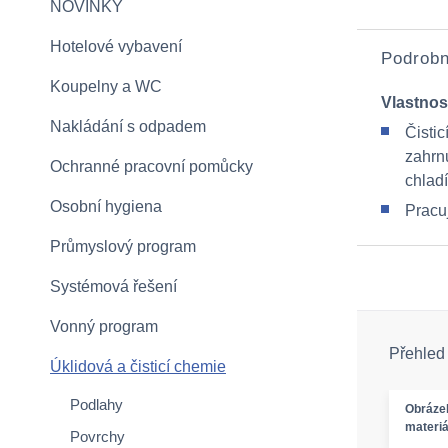
NOVINKY
Hotelové vybavení
Podrobn
Koupelny a WC
Vlastnos
Nakládání s odpadem
Čistic
zahrn
Ochranné pracovní pomůcky
chladí
Osobní hygiena
Pracuj
Průmyslový program
Systémová řešení
Vonný program
Přehled
Úklidová a čisticí chemie
Podlahy
Obráze
materiá
Povrchy