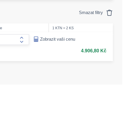
Smazat filtry
le
1 KTN = 2 KS
ease-amount
Zobrazit vaši cenu
form.increase-amount
4.906,80 Kč