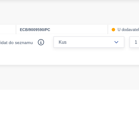
U dodavate
ECB/9009590/PC
form.decr
řidat do seznamu