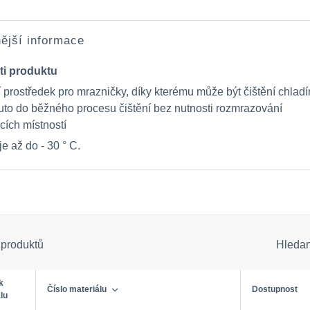
ější informace
ti produktu
í prostředek pro mrazničky, díky kterému může být čištění chladí
uto do běžného procesu čištění bez nutnosti rozmrazování
cích místností
e až do - 30 ° C.
 produktů
Hleda
k
Číslo materiálu
Dostupnost
lu