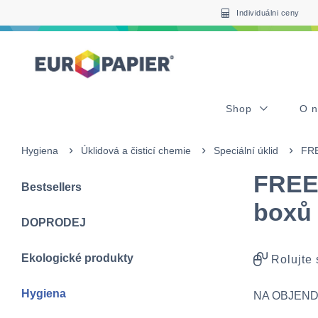
Table Of Content
sr.skip-to.main-content
sr.skip-to.table-of-contents
sr.skip-to.main-navigation
Individuálni ceny
Shop
O 
Hygiena
Úklidová a čisticí chemie
Speciální úklid
FRE
FREE
Bestsellers
boxů 
DOPRODEJ
Ekologické produkty
Rolujte
Hygiena
NA OBJEND