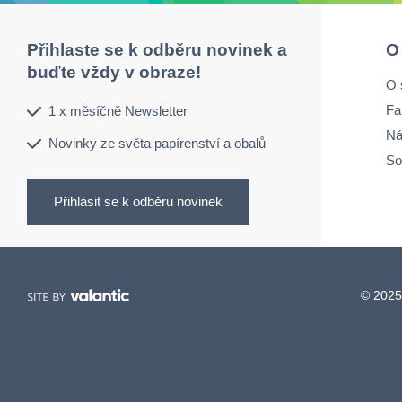
Přihlaste se k odběru novinek a
O
buďte vždy v obraze!
O 
Fa
1 x měsíčně Newsletter
Ná
Novinky ze světa papírenství a obalů
So
Přihlásit se k odběru novinek
© 2025