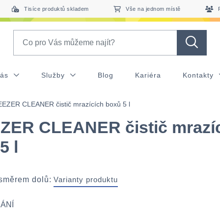
Tisíce produktů skladem
Vše na jednom místě
Search
nás
Služby
Blog
Kariéra
Kontakty
EZER CLEANER čistič mrazících boxů 5 l
ZER CLEANER čistič mrazí
5 l
 směrem dolů:
Varianty produktu
ÁNÍ