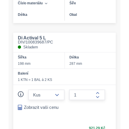
Číslo materiálu
Šíře
Délka
Obal
Di Actival 5 L
DIV/100839687/PC
Skladem
Šířka
Délka
198 mm
287 mm
Balení
1 KTN = 1 BAL á 2 KS
form.decrease-amount
form.increase-a
Zobrazit vaši cenu
921,29 Kč