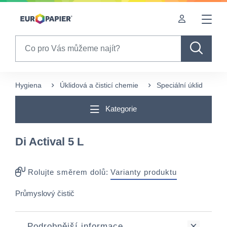
Table Of Content
sr.skip-to.main-content
sr.skip-to.table-of-contents
sr.skip-to.main-navigation
Search
Hygiena
Úklidová a čisticí chemie
Speciální úklid
Di
Kategorie
Di Actival 5 L
Rolujte směrem dolů:
Varianty produktu
Průmyslový čistič
Podrobnější informace