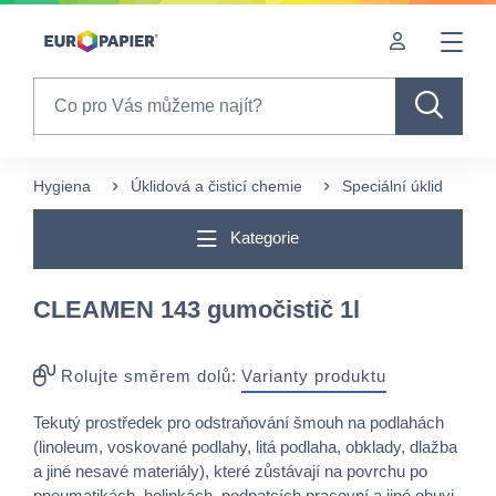
Table Of Content
sr.skip-to.main-content
sr.skip-to.table-of-contents
sr.skip-to.main-navigation
Search
Hygiena
Úklidová a čisticí chemie
Speciální úklid
C
Kategorie
CLEAMEN 143 gumočistič 1l
Rolujte směrem dolů:
Varianty produktu
Tekutý prostředek pro odstraňování šmouh na podlahách
(linoleum, voskované podlahy, litá podlaha, obklady, dlažba
a jiné nesavé materiály), které zůstávají na povrchu po
pneumatikách, holinkách, podpatcích pracovní a jiné obuvi