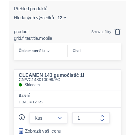
Přehled produktů
Hledaných výsledků
product-
Smazat filtry
grid.filter.title.mobile
Číslo materiálu
Obal
CLEAMEN 143 gumočistič 1l
CN/VC143010099/PC
Skladem
Balení
1 BAL = 12 KS
form.decrease-amount
form.increase-a
Zobrazit vaši cenu