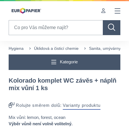
Table Of Content
sr.skip-to.main-content
sr.skip-to.table-of-contents
sr.skip-to.main-navigation
Search
Hygiena
Úklidová a čisticí chemie
Sanita, umývárny a w
Kategorie
Kolorado komplet WC závěs + náplň
mix vůní 1 ks
Rolujte směrem dolů:
Varianty produktu
Mix vůní: lemon, forest, ocean
Výběr vůně není volně volitelný.