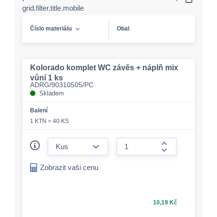
grid.filter.title.mobile
Číslo materiálu
Obal
Kolorado komplet WC závěs + náplň mix
vůní 1 ks
ADRG/90310505/PC
Skladem
Balení
1 KTN = 40 KS
form.decrease-amount
form.increase-a
Zobrazit vaši cenu
10,19 Kč