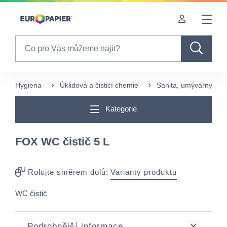
Table Of Content
sr.skip-to.main-content
sr.skip-to.table-of-contents
sr.skip-to.main-navigation
Search
Hygiena
Úklidová a čisticí chemie
Sanita, umývárny a w
Kategorie
FOX WC čistič 5 L
Rolujte směrem dolů:
Varianty produktu
WC čistič
Podrobnější informace