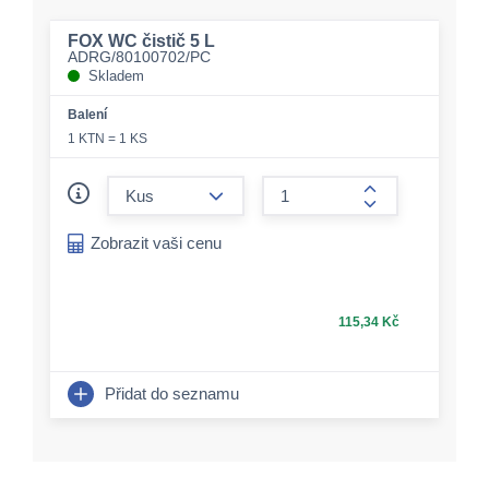
FOX WC čistič 5 L
ADRG/80100702/PC
Skladem
Balení
1 KTN = 1 KS
form.decrease-amount
form.increase-a
Zobrazit vaši cenu
115,34 Kč
Přidat do seznamu