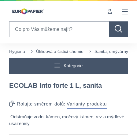
Table Of Content
sr.skip-to.main-content
sr.skip-to.table-of-contents
sr.skip-to.main-navigation
Search
Hygiena
Úklidová a čisticí chemie
Sanita, umývárny a w
Kategorie
ECOLAB Into forte 1 L, sanita
Rolujte směrem dolů:
Varianty produktu
Odstraňuje vodní kámen, močový kámen, rez a mýdlové
usazeniny.