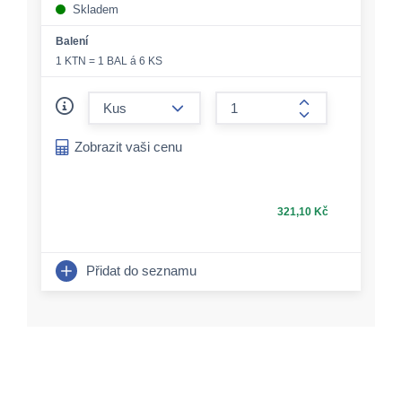
Skladem
Balení
1 KTN = 1 BAL á 6 KS
form.decrease-amount
form.increase-a
Zobrazit vaši cenu
321,10 Kč
Přidat do seznamu