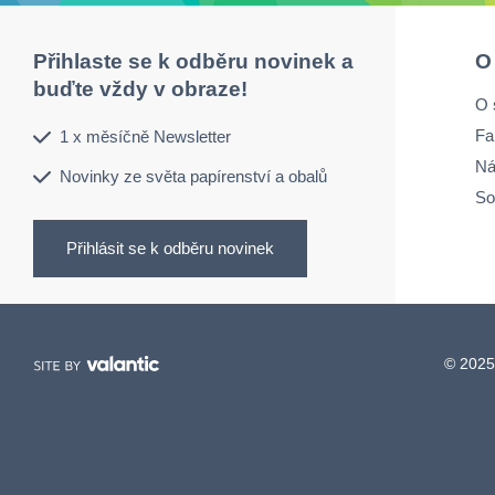
Přihlaste se k odběru novinek a
O
buďte vždy v obraze!
O 
Fa
1 x měsíčně Newsletter
Ná
Novinky ze světa papírenství a obalů
So
Přihlásit se k odběru novinek
© 2025