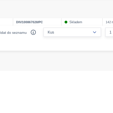
Skladem
DIV/100867028/PC
142
form.decr
řidat do seznamu