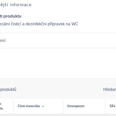
ější informace
ti produktu
zální čisticí a dezinfekční přípravek na WC
ení
 produktů
Hleda
k
Číslo materiálu
Dostupnost
Šíře
lu