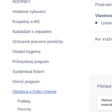
NOVINKY
Podrobn
Hotelové vybavení
Vlastnos
Koupelny a WC
Univer
Nakládání s odpadem
Ke staž
Ochranné pracovní pomůcky
Osobní hygiena
Průmyslový program
Systémová řešení
Vonný program
Přehled
Úklidová a čisticí chemie
Obráze
Podlahy
materiá
Povrchy