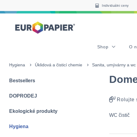
Table Of Content
sr.skip-to.main-content
sr.skip-to.table-of-contents
sr.skip-to.main-navigation
Individuálni ceny
Shop
O 
Hygiena
Úklidová a čisticí chemie
Sanita, umývárny a wc
Domes
Bestsellers
DOPRODEJ
Rolujte
Ekologické produkty
WC čistič
Hygiena