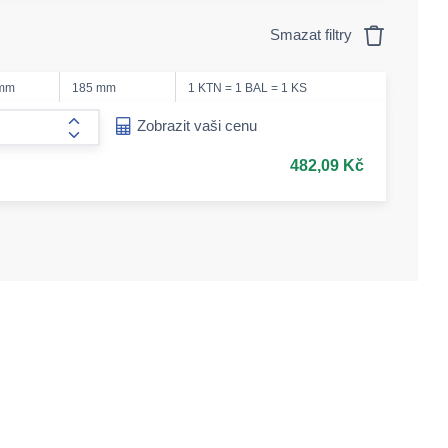
Smazat filtry
 mm
185 mm
1 KTN = 1 BAL = 1 KS
ease-amount
Zobrazit vaši cenu
form.increase-amount
482,09 Kč