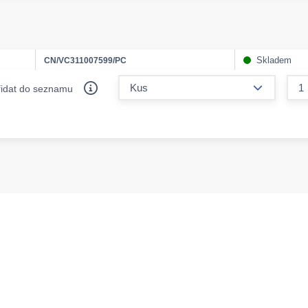
Skladem
CN/VC311007599/PC
form.decr
řidat do seznamu