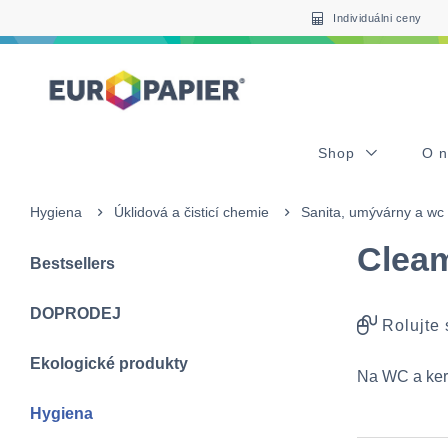
Table Of Content
sr.skip-to.main-content
sr.skip-to.table-of-contents
sr.skip-to.main-navigation
Individuálni ceny
Shop
O 
Hygiena
Úklidová a čisticí chemie
Sanita, umývárny a wc
Cleam
Bestsellers
DOPRODEJ
Rolujte
Ekologické produkty
Na WC a ke
Hygiena