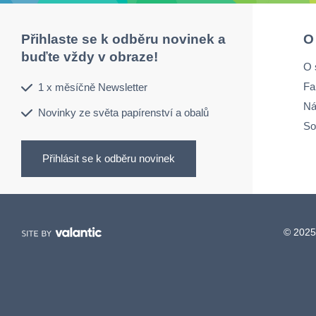
Přihlaste se k odběru novinek a
O
buďte vždy v obraze!
O 
Fa
1 x měsíčně Newsletter
Ná
Novinky ze světa papírenství a obalů
So
Přihlásit se k odběru novinek
© 2025