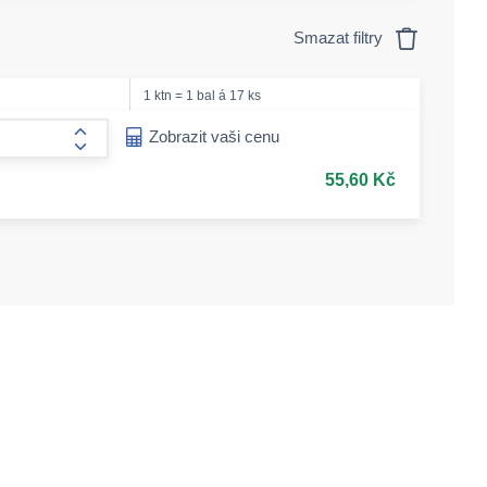
Smazat filtry
1 ktn = 1 bal á 17 ks
ease-amount
Zobrazit vaši cenu
form.increase-amount
55,60 Kč