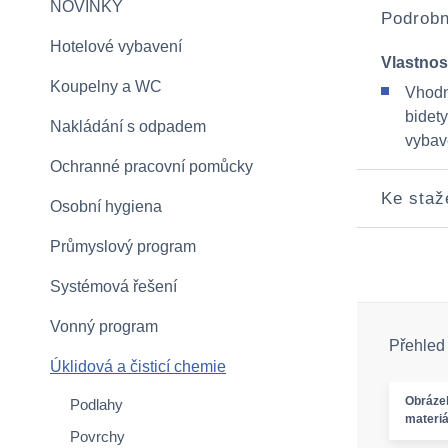
NOVINKY
Podrobn
Hotelové vybavení
Vlastnos
Koupelny a WC
Vhodn
bidet
Nakládání s odpadem
vybave
Ochranné pracovní pomůcky
Ke staž
Osobní hygiena
Průmyslový program
Systémová řešení
Vonný program
Přehled
Úklidová a čisticí chemie
Obráze
Podlahy
materiá
Povrchy