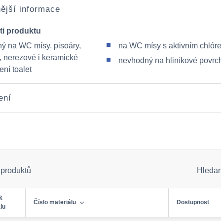
ější informace
ti produktu
ý na WC mísy, pisoáry,
na WC mísy s aktivním chlór
y, nerezové i keramické
nevhodný na hliníkové povrc
ní toalet
ení
 produktů
Hleda
k
Číslo materiálu
Dostupnost
lu