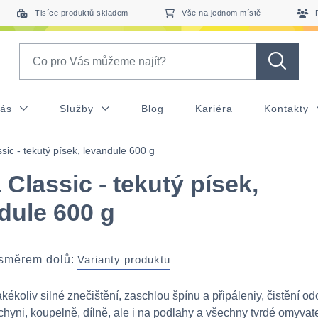
Tisíce produktů skladem
Vše na jednom místě
Search
nás
Služby
Blog
Kariéra
Kontakty
sic - tekutý písek, levandule 600 g
Classic - tekutý písek,
dule 600 g
 směrem dolů:
Varianty produktu
kékoliv silné znečištění, zaschlou špínu a připáleniy, čistění o
uchyni, koupelně, dílně, ale i na podlahy a všechny tvrdé omyvat