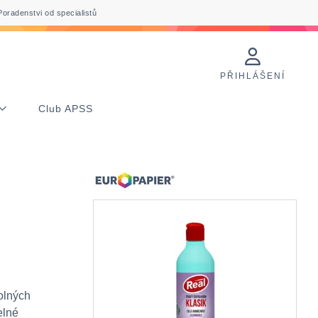
Poradenstvi od specialistů
PŘIHLÁŠENÍ
Club APSS
dolných
elné