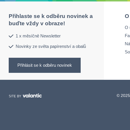
Přihlaste se k odběru novinek a
O
buďte vždy v obraze!
O 
Fa
1 x měsíčně Newsletter
Ná
Novinky ze světa papírenství a obalů
So
Přihlásit se k odběru novinek
© 2025