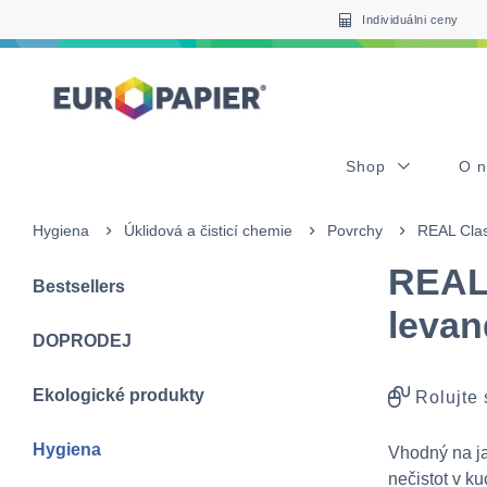
Table Of Content
sr.skip-to.main-content
sr.skip-to.table-of-contents
sr.skip-to.main-navigation
Individuálni ceny
Shop
O 
Hygiena
Úklidová a čisticí chemie
Povrchy
REAL Clas
REAL 
Bestsellers
levan
DOPRODEJ
Ekologické produkty
Rolujte
Hygiena
Vhodný na ja
nečistot v k