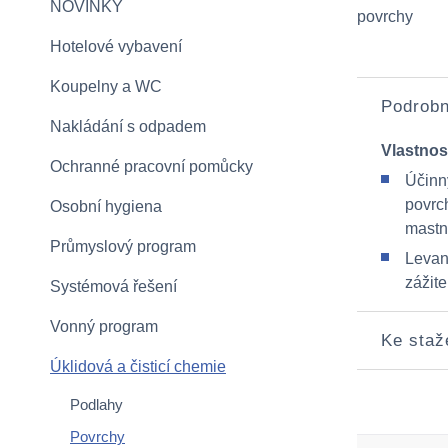
NOVINKY
povrchy
Hotelové vybavení
Koupelny a WC
Podrobn
Nakládání s odpadem
Vlastnos
Ochranné pracovní pomůcky
Účinný
povrch
Osobní hygiena
mastno
Průmyslový program
Levan
zážite
Systémová řešení
Vonný program
Ke staž
Úklidová a čisticí chemie
Podlahy
Povrchy