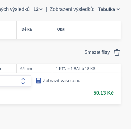
ných výsledků
|
Zobrazení výsledků:
Délka
Obal
Smazat filtry
m
65 mm
1 KTN = 1 BAL á 18 KS
ease-amount
Zobrazit vaši cenu
form.increase-amount
50,13 Kč