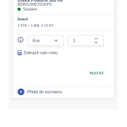
Diava Politura 500 ml
BDRG/3067028/PC
Skladem
Balení
1 KTN = 1 BAL á 15 KS
form.decrease-amount
form.increase-a
Zobrazit vaši cenu
94,03 Kč
Přidat do seznamu