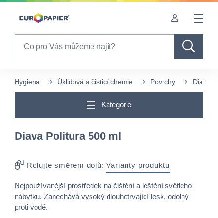
Table Of Content
sr.skip-to.main-content
sr.skip-to.table-of-contents
sr.skip-to.main-navigation
Search
Hygiena
Úklidová a čisticí chemie
Povrchy
Diava Po
Kategorie
Diava Politura 500 ml
Rolujte směrem dolů:
Varianty produktu
Nejpoužívanější prostředek na čištění a leštění světlého
nábytku. Zanechává vysoký dlouhotrvající lesk, odolný
proti vodě.