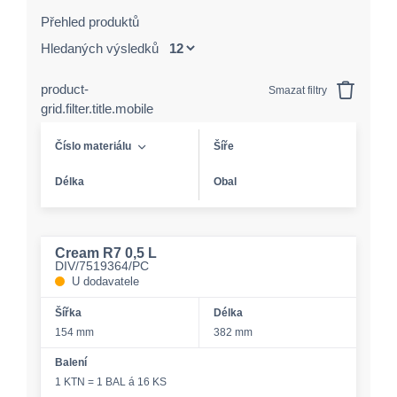
Přehled produktů
Hledaných výsledků
product-
Smazat filtry
grid.filter.title.mobile
Číslo materiálu
Šíře
Délka
Obal
Cream R7 0,5 L
DIV/7519364/PC
U dodavatele
Šířka
Délka
154 mm
382 mm
Balení
1 KTN = 1 BAL á 16 KS