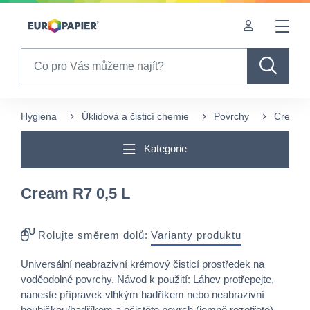
Table Of Content
sr.skip-to.main-content
sr.skip-to.table-of-contents
sr.skip-to.main-navigation
Search
Hygiena
Úklidová a čisticí chemie
Povrchy
Cream R
Kategorie
Cream R7 0,5 L
Rolujte směrem dolů:
Varianty produktu
Universální neabrazivní krémový čisticí prostředek na
voděodolné povrchy. Návod k použití:
Láhev protřepejte,
naneste přípravek vlhkým hadříkem nebo neabrazivní
houbičkou/hadříkem a očistěte povrch (jemně rozetřete).