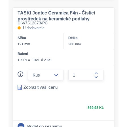
TASKI Jontec Ceramica F4n - Čisticí
prostředek na keramické podlahy
DIV/7512673/PC
U dodavatele
Šířka
Délka
191 mm
280 mm
Balení
1 KTN = 1 BAL á 2 KS
form.decrease-amount
form.increase-a
Zobrazit vaši cenu
869,98 Kč
Přidat do seznamu