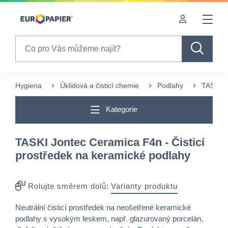
Table Of Content
sr.skip-to.main-content
sr.skip-to.table-of-contents
sr.skip-to.main-navigation
Search
Hygiena
Úklidová a čisticí chemie
Podlahy
TASKI J
Kategorie
TASKI Jontec Ceramica F4n - Čisticí
prostředek na keramické podlahy
Rolujte směrem dolů:
Varianty produktu
Neutrální čisticí prostředek na neošetřené keramické
podlahy s vysokým leskem, např. glazurovaný porcelán,