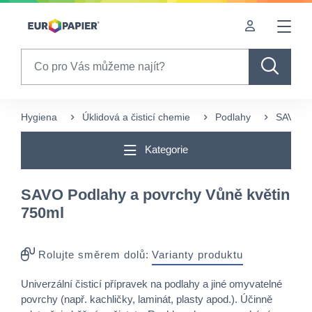
Table Of Content
sr.skip-to.main-content
sr.skip-to.table-of-contents
sr.skip-to.main-navigation
Search
Hygiena
Úklidová a čisticí chemie
Podlahy
SAVO Po
Kategorie
SAVO Podlahy a povrchy Vůně květin
750ml
Rolujte směrem dolů:
Varianty produktu
Univerzální čisticí přípravek na podlahy a jiné omyvatelné
povrchy (např. kachličky, laminát, plasty apod.). Účinně