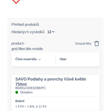
Přehled produktů
Hledaných výsledků
product-
Smazat filtry
grid.filter.title.mobile
Číslo materiálu
Obal
SAVO Podlahy a povrchy Vůně květin
750ml
BDRG/3093288/PC
Skladem
Balení
1 KTN = 1 BAL á 12 KS