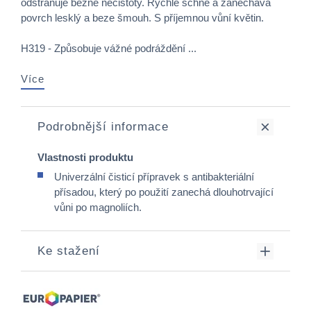
odstraňuje běžné nečistoty. Rychle schne a zanechává
povrch lesklý a beze šmouh. S příjemnou vůní květin.
H319 - Způsobuje vážné podráždění ...
Více
Podrobnější informace
Vlastnosti produktu
Univerzální čisticí přípravek s antibakteriální
přísadou, který po použití zanechá dlouhotrvající
vůni po magnoliích.
Ke stažení