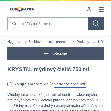
Table Of Content
sr.skip-to.main-content
sr.skip-to.table-of-contents
sr.skip-to.main-navigation
Search
Hygiena
Úklidová a čisticí chemie
Podlahy
KRYSTAL
Kategorie
KRYSTAL mýdlový čistič 750 ml
Rolujte směrem dolů:
Varianty produktu
​Vhodný také na vlhké (ne mokré) ošetření lakovanýcha
dřevěných povrchů. Vytváří přírodní ochranu povrchů, je
použitelný na veškeré druhy nesavých materiálů a nábytku,
kde zanechává hedvábný lesk a je příjemně parfemován.