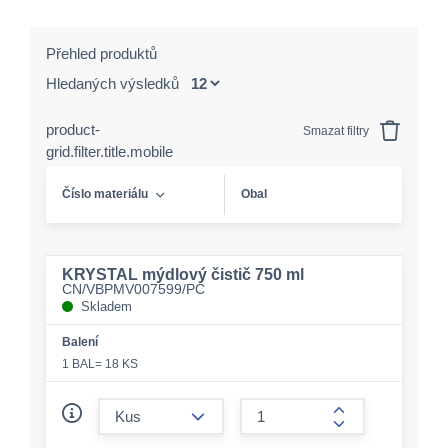
Přehled produktů
Hledaných výsledků
product-
Smazat filtry
grid.filter.title.mobile
Číslo materiálu
Obal
KRYSTAL mýdlový čistič 750 ml
CN/VBPMV007599/PC
Skladem
Balení
1 BAL= 18 KS
form.decrease-amount
form.increase-a