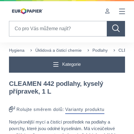
Table Of Content
sr.skip-to.main-content
sr.skip-to.table-of-contents
sr.skip-to.main-navigation
Search
Hygiena
Úklidová a čisticí chemie
Podlahy
CLEAMEN
Kategorie
CLEAMEN 442 podlahy, kyselý
přípravek, 1 L
Rolujte směrem dolů:
Varianty produktu
Nejvýkonější mycí a čistící prostředek na podlahy a
povrchy, které jsou odolné kyselinám. Má víceúčelové