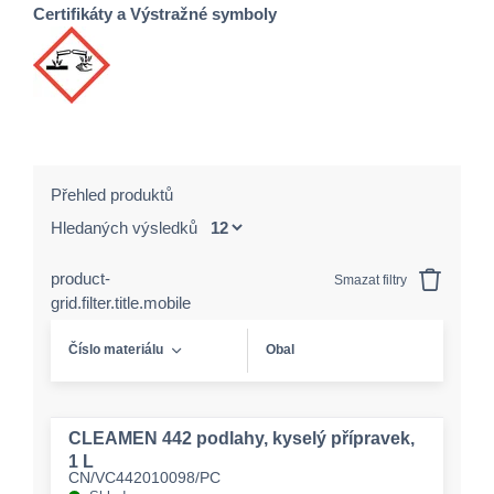
Certifikáty a Výstražné symboly
Přehled produktů
Hledaných výsledků
product-
Smazat filtry
grid.filter.title.mobile
Číslo materiálu
Obal
CLEAMEN 442 podlahy, kyselý přípravek,
1 L
CN/VC442010098/PC