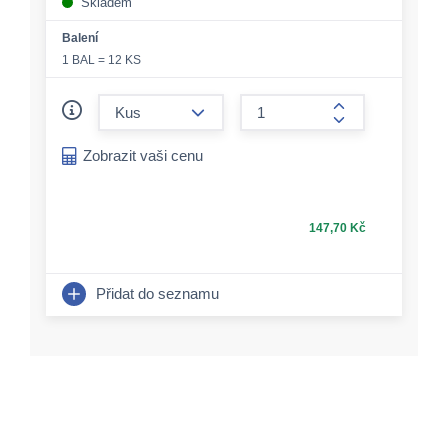
Skladem
Balení
1 BAL = 12 KS
form.decrease-amount
form.increase-a
Zobrazit vaši cenu
147,70 Kč
Přidat do seznamu