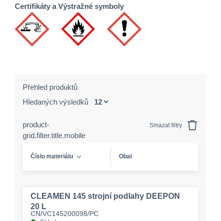
Certifikáty a Výstražné symboly
Přehled produktů
Hledaných výsledků
product-
Smazat filtry
grid.filter.title.mobile
Číslo materiálu
Obal
CLEAMEN 145 strojní podlahy DEEPON
20 L
CN/VC145200098/PC