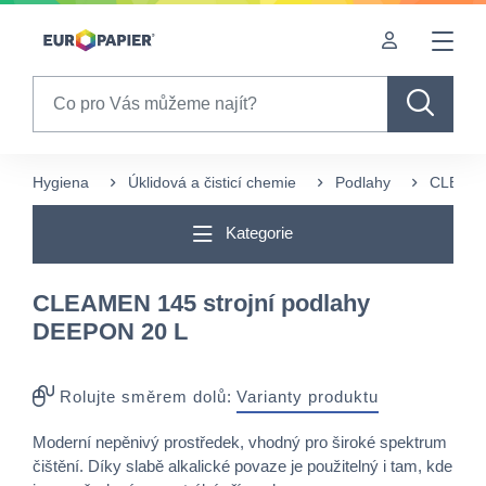
Table Of Content
sr.skip-to.main-content
sr.skip-to.table-of-contents
sr.skip-to.main-navigation
Search
Hygiena
Úklidová a čisticí chemie
Podlahy
CLEAMEN
Kategorie
CLEAMEN 145 strojní podlahy
DEEPON 20 L
Rolujte směrem dolů:
Varianty produktu
Moderní nepěnivý prostředek, vhodný pro široké spektrum
čištění. Díky slabě alkalické povaze je použitelný i tam, kde