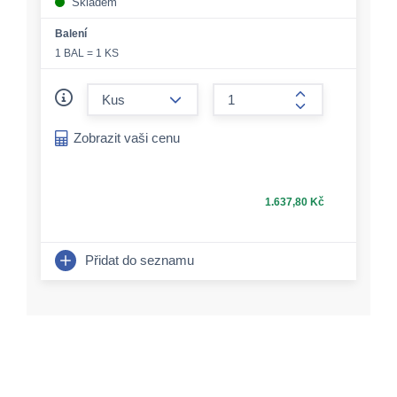
Skladem
Balení
1 BAL = 1 KS
form.decrease-amount
form.increase-a
Zobrazit vaši cenu
1.637,80 Kč
Přidat do seznamu