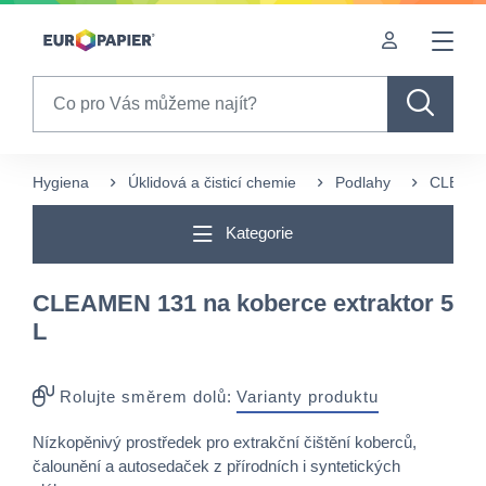
Table Of Content
sr.skip-to.main-content
sr.skip-to.table-of-contents
sr.skip-to.main-navigation
Search
Hygiena
Úklidová a čisticí chemie
Podlahy
CLEAMEN
Kategorie
CLEAMEN 131 na koberce extraktor 5
L
Rolujte směrem dolů:
Varianty produktu
Nízkopěnivý prostředek pro extrakční čištění koberců,
čalounění a autosedaček z přírodních i syntetických