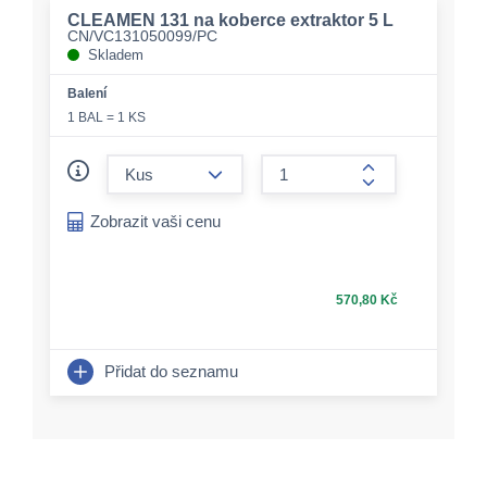
CLEAMEN 131 na koberce extraktor 5 L
CN/VC131050099/PC
Skladem
Balení
1 BAL = 1 KS
form.decrease-amount
form.increase-a
Zobrazit vaši cenu
570,80 Kč
Přidat do seznamu