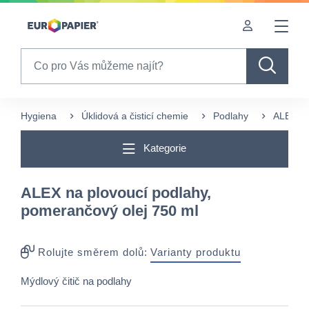
Table Of Content
sr.skip-to.main-content
sr.skip-to.table-of-contents
sr.skip-to.main-navigation
Search
Hygiena
Úklidová a čisticí chemie
Podlahy
ALEX na
Kategorie
ALEX na plovoucí podlahy,
pomerančový olej 750 ml
Rolujte směrem dolů:
Varianty produktu
Mýdlový čitič na podlahy