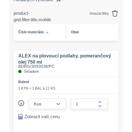
product-
Smazat filtry
grid.filter.title.mobile
Číslo materiálu
Obal
ALEX na plovoucí podlahy, pomerančový
olej 750 ml
BDRG/3093038/PC
Skladem
Balení
1 KTN = 1 BAL á 12 KS
form.decrease-amount
form.increase-a
Zobrazit vaši cenu