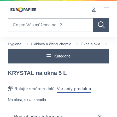
Table Of Content
sr.skip-to.main-content
sr.skip-to.table-of-contents
sr.skip-to.main-navigation
Search
Hygiena
Úklidová a čisticí chemie
Okna a skla
KRY
Kategorie
KRYSTAL na okna 5 L
Rolujte směrem dolů:
Varianty produktu
Na okna, skla, zrcadla
Podrobnější informace