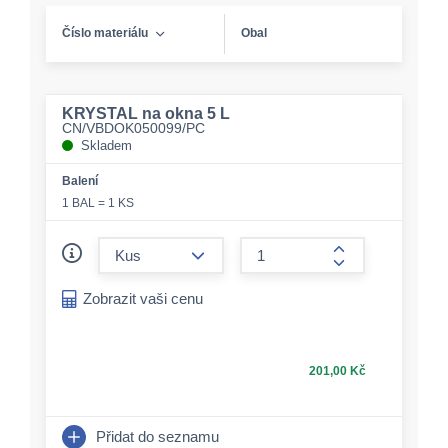
Číslo materiálu
Obal
KRYSTAL na okna 5 L
CN/VBDOK050099/PC
Skladem
Balení
1 BAL = 1 KS
form.decrease-amount
form.increase-a
Zobrazit vaši cenu
201,00 Kč
Přidat do seznamu