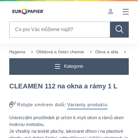
Table Of Content
sr.skip-to.main-content
sr.skip-to.table-of-contents
sr.skip-to.main-navigation
Search
Hygiena
Úklidová a čisticí chemie
Okna a skla
CLE
Kategorie
CLEAMEN 112 na okna a rámy 1 L
Rolujte směrem dolů:
Varianty produktu
Univerzální prostředek je určen k mytí oken a rámů oken
mokrou metodou.
Je vhodný na lesklé plochy, lakované dřevo i na plastové
plochy, má dobré čistící, odmašťovací i leštící vlastnosti, je