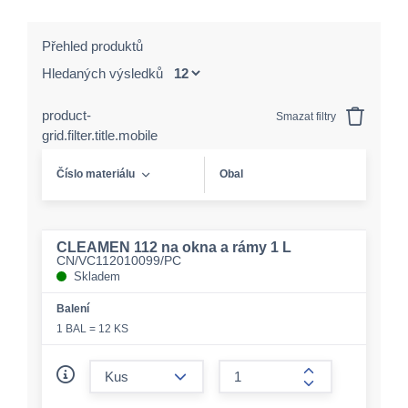
Přehled produktů
Hledaných výsledků
product-
Smazat filtry
grid.filter.title.mobile
Číslo materiálu
Obal
CLEAMEN 112 na okna a rámy 1 L
CN/VC112010099/PC
Skladem
Balení
1 BAL = 12 KS
form.decrease-amount
form.increase-a