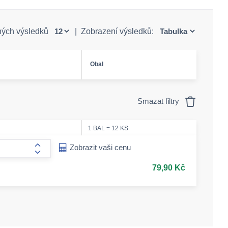
ných výsledků
|
Zobrazení výsledků:
Obal
Smazat filtry
1 BAL = 12 KS
ease-amount
Zobrazit vaši cenu
form.increase-amount
79,90 Kč