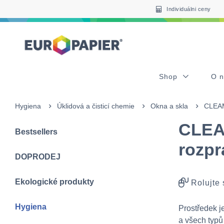
Table Of Content
sr.skip-to.main-content
sr.skip-to.table-of-contents
sr.skip-to.main-navigation
Individuálni ceny
Shop
O 
Hygiena
Úklidová a čisticí chemie
Okna a skla
CLEAM
CLEA
Bestsellers
rozpr
DOPRODEJ
Ekologické produkty
Rolujte
Hygiena
​Prostředek j
a všech typů