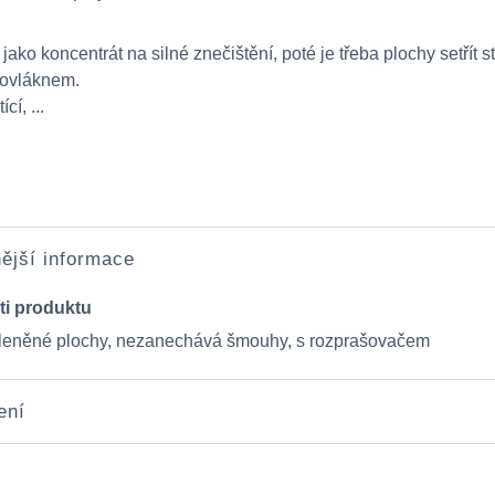
jako koncentrát na silné znečištění, poté je třeba plochy setřít s
krovláknem.
cí, ...
ější informace
ti produktu
leněné plochy, nezanechává šmouhy, s rozprašovačem
ení