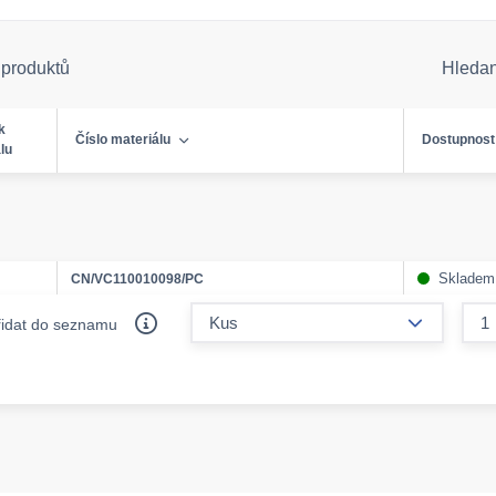
 produktů
Hleda
k
Číslo materiálu
Dostupnost
lu
Skladem
CN/VC110010098/PC
form.decr
řidat do seznamu