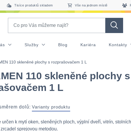
Tisíce produktů skladem
Vše na jednom místě
Search
nás
Služby
Blog
Kariéra
Kontakty
EN 110 skleněné plochy s rozprašovačem 1 L
MEN 110 skleněné plochy s
ašovačem 1 L
 směrem dolů:
Varianty produktu
e určen k mytí oken, sleněných ploch, výplní dveří, vitrín, stolní
 zrcadel sprejovou metodou.