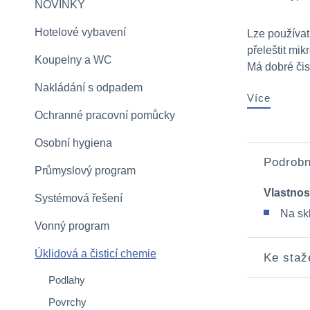
NOVINKY
Hotelové vybavení
Lze používat 
přeleštit mi
Koupelny a WC
Má dobré čistí
Nakládání s odpadem
Více
Ochranné pracovní pomůcky
Osobní hygiena
Podrobn
Průmyslový program
Vlastnos
Systémová řešení
Na sk
Vonný program
Úklidová a čisticí chemie
Ke staž
Podlahy
Povrchy