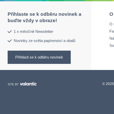
Přihlaste se k odběru novinek a
O
buďte vždy v obraze!
O 
Fa
1 x měsíčně Newsletter
Ná
Novinky ze světa papírenství a obalů
So
Přihlásit se k odběru novinek
© 2025