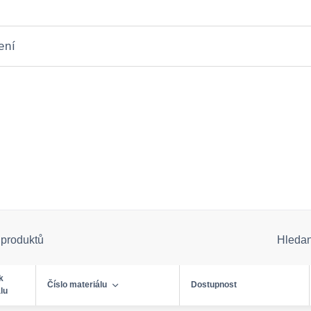
ení
 produktů
Hleda
k
Číslo materiálu
Dostupnost
lu