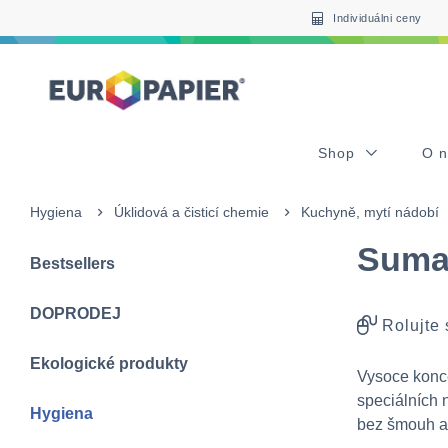
Table Of Content
sr.skip-to.main-content
sr.skip-to.table-of-contents
sr.skip-to.main-navigation
Individuálni ceny
Shop
O 
Hygiena
Úklidová a čisticí chemie
Kuchyně, mytí nádobí
Suma 
Bestsellers
DOPRODEJ
Rolujte
Ekologické produkty
Vysoce konce
speciálních 
Hygiena
bez šmouh a 