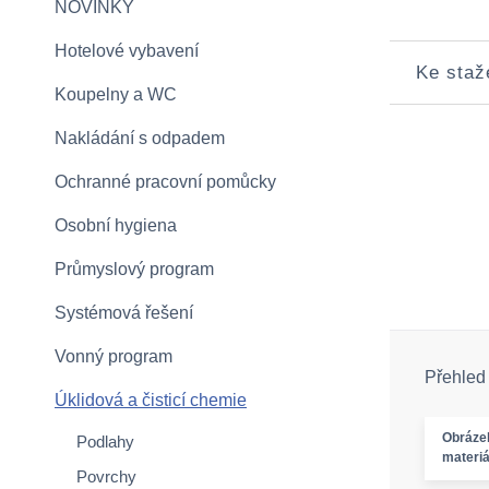
NOVINKY
Hotelové vybavení
Ke staž
Koupelny a WC
Nakládání s odpadem
Ochranné pracovní pomůcky
Osobní hygiena
Průmyslový program
Systémová řešení
Vonný program
Přehled
Úklidová a čisticí chemie
Obráze
Podlahy
materiá
Povrchy