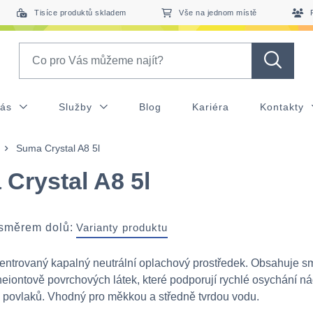
Tisíce produktů skladem
Vše na jednom místě
Search
nás
Služby
Blog
Kariéra
Kontakty
Suma Crystal A8 5l
Crystal A8 5l
 směrem dolů:
Varianty produktu
ntrovaný kapalný neutrální oplachový prostředek. Obsahuje s
neiontově povrchových látek, které podporují rychlé osychání n
povlaků. Vhodný pro měkkou a středně tvrdou vodu.