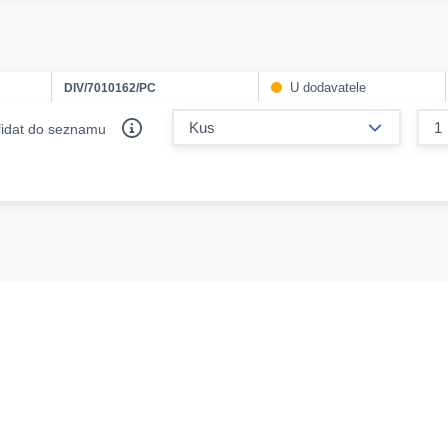
U dodavatele
DIV/7010162/PC
form.decr
řidat do seznamu