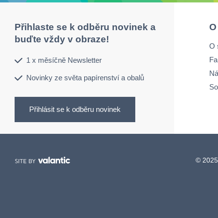
Přihlaste se k odběru novinek a
O
buďte vždy v obraze!
O 
Fa
1 x měsíčně Newsletter
Ná
Novinky ze světa papírenství a obalů
So
Přihlásit se k odběru novinek
© 2025