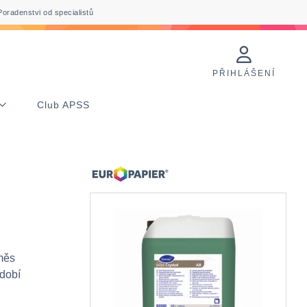
Poradenstvi od specialistů
PŘIHLÁŠENÍ
Club APSS
měs
ádobí