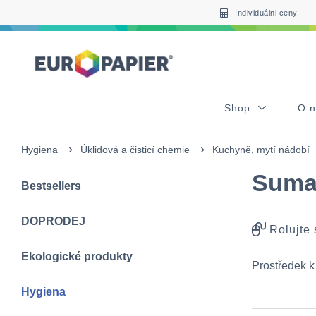
Table Of Content
sr.skip-to.main-content
sr.skip-to.table-of-contents
sr.skip-to.main-navigation
Individuálni ceny
Shop
O 
Hygiena
Úklidová a čisticí chemie
Kuchyně, mytí nádobí
Suma 
Bestsellers
DOPRODEJ
Rolujte
Ekologické produkty
Prostředek k
Hygiena