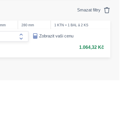
Smazat filtry
 mm
280 mm
1 KTN = 1 BAL á 2 KS
ease-amount
Zobrazit vaši cenu
form.increase-amount
1.064,32 Kč