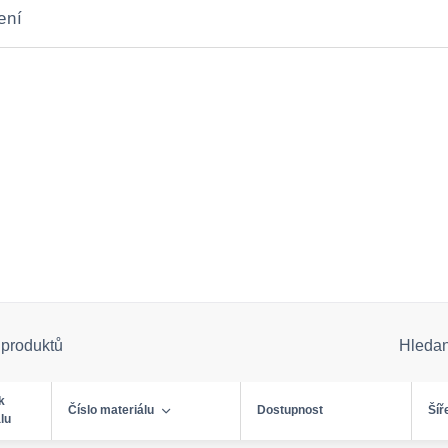
ení
 produktů
Hleda
k
Číslo materiálu
Dostupnost
Šíř
lu