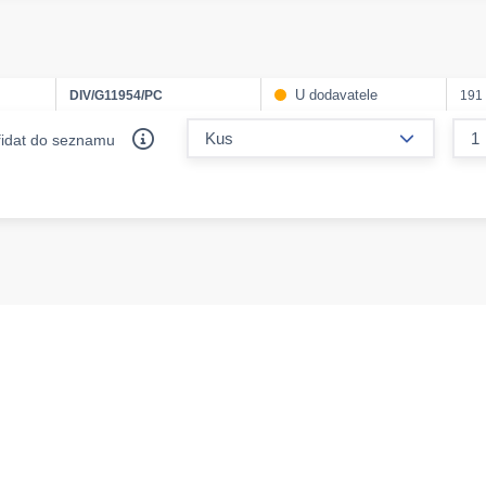
U dodavatele
DIV/G11954/PC
191
form.decr
řidat do seznamu