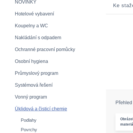
NOVINKY
Ke staž
Hotelové vybavení
Koupelny a WC
Nakládání s odpadem
Ochranné pracovní pomůcky
Osobní hygiena
Průmyslový program
Systémová řešení
Vonný program
Přehled
Úklidová a čisticí chemie
Obráze
Podlahy
materiá
Povrchy