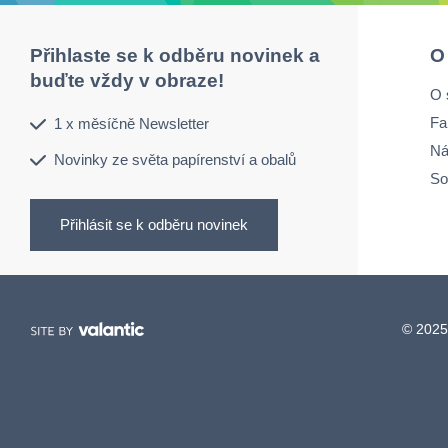
Přihlaste se k odběru novinek a
O
buďte vždy v obraze!
O 
Fa
1 x měsíčně Newsletter
Ná
Novinky ze světa papírenství a obalů
So
Přihlásit se k odběru novinek
© 2025