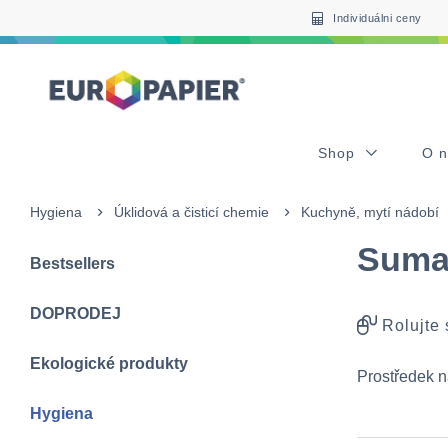
Table Of Content
sr.skip-to.main-content
sr.skip-to.table-of-contents
sr.skip-to.main-navigation
Individuálni ceny
Shop
O 
Hygiena
Úklidová a čisticí chemie
Kuchyně, mytí nádobí
Suma 
Bestsellers
DOPRODEJ
Rolujte
Ekologické produkty
Prostředek n
Hygiena