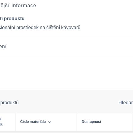
ější informace
ti produktu
ionální prostředek na čištění kávovarů
ení
 produktů
Hleda
k
Číslo materiálu
Dostupnost
lu