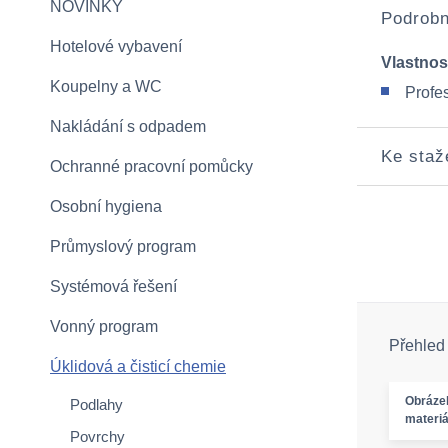
NOVINKY
Podrobn
Hotelové vybavení
Vlastnos
Koupelny a WC
Profes
Nakládání s odpadem
Ke staž
Ochranné pracovní pomůcky
Osobní hygiena
Průmyslový program
Systémová řešení
Vonný program
Přehled
Úklidová a čisticí chemie
Obráze
Podlahy
materiá
Povrchy