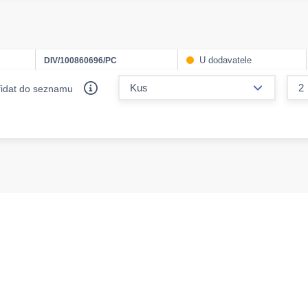
U dodavatele
DIV/100860696/PC
form.decr
řidat do seznamu