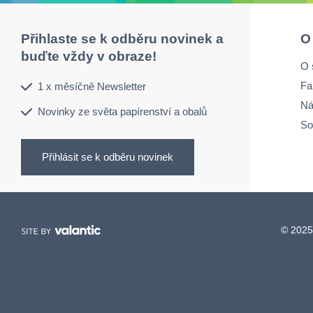
Přihlaste se k odběru novinek a
O
buďte vždy v obraze!
O 
Fa
1 x měsíčně Newsletter
Ná
Novinky ze světa papírenství a obalů
So
Přihlásit se k odběru novinek
© 2025