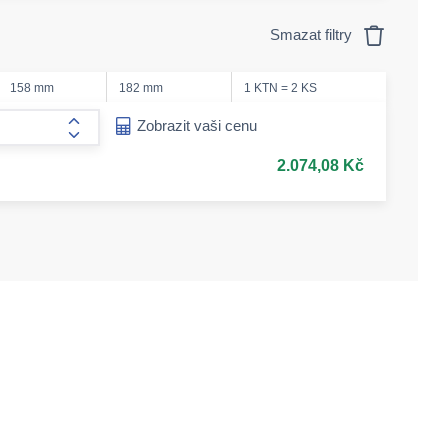
Smazat filtry
158 mm
182 mm
1 KTN = 2 KS
ease-amount
Zobrazit vaši cenu
form.increase-amount
2.074,08 Kč