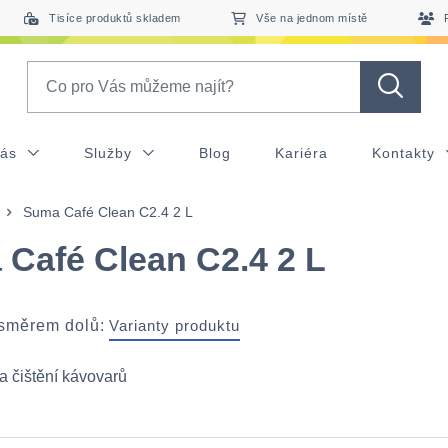
Tisíce produktů skladem
Vše na jednom místě
Search
nás
Služby
Blog
Kariéra
Kontakty
Suma Café Clean C2.4 2 L
Café Clean C2.4 2 L
 směrem dolů:
Varianty produktu
a čištění kávovarů