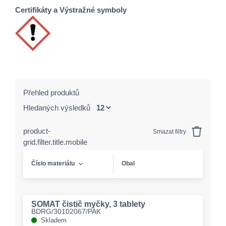
Certifikáty a Výstražné symboly
Přehled produktů
Hledaných výsledků
product-
Smazat filtry
grid.filter.title.mobile
Číslo materiálu
Obal
SOMAT čistič myčky, 3 tablety
BDRG/30102067/PAK
Skladem