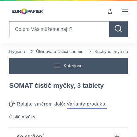
Table Of Content
sr.skip-to.main-content
sr.skip-to.table-of-contents
sr.skip-to.main-navigation
Search
Hygiena
Úklidová a čisticí chemie
Kuchyně, mytí nádobí
Kategorie
SOMAT čistič myčky, 3 tablety
Rolujte směrem dolů:
Varianty produktu
Čistič myčky
Ke stažení