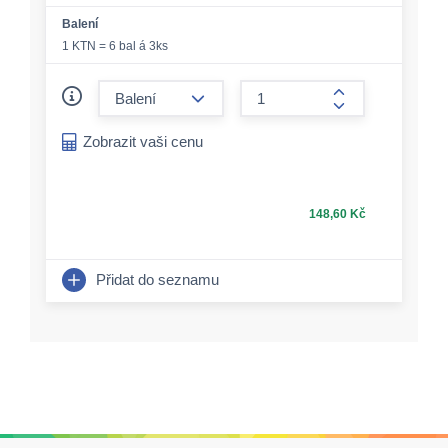
Balení
1 KTN = 6 bal á 3ks
form.decrease-amount
form.increase-a
Zobrazit vaši cenu
148,60 Kč
Přidat do seznamu