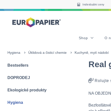
Table Of Content
sr.skip-to.main-content
sr.skip-to.table-of-contents
sr.skip-to.main-navigation
Individuálni ceny
Shop
O 
Hygiena
Úklidová a čisticí chemie
Kuchyně, mytí nádobí
Real 
Bestsellers
DOPRODEJ
Rolujte
Ekologické produkty
NA OBJEDN
Hygiena
Bezfosfátové