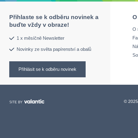
Přihlaste se k odběru novinek a
O
buďte vždy v obraze!
O 
Fa
1 x měsíčně Newsletter
Ná
Novinky ze světa papírenství a obalů
So
Přihlásit se k odběru novinek
© 2025