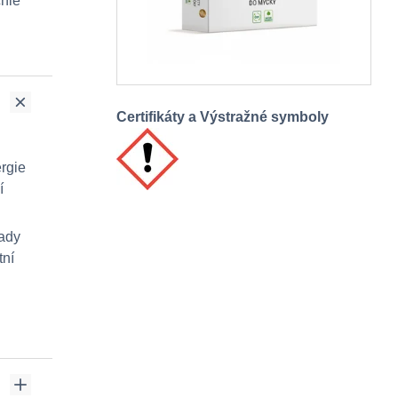
chlé
Certifikáty a Výstražné symboly
rgie
í
lady
tní