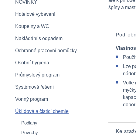
ale k přírodě
NOVINKY
špíny a mast
Hotelové vybavení
Koupelny a WC
Podrobn
Nakládání s odpadem
Vlastnos
Ochranné pracovní pomůcky
Použit
Osobní hygiena
Lze p
nádob
Průmyslový program
Volte
Systémová řešení
myčky
kapac
Vonný program
dopor
Úklidová a čisticí chemie
Podlahy
Ke staž
Povrchy