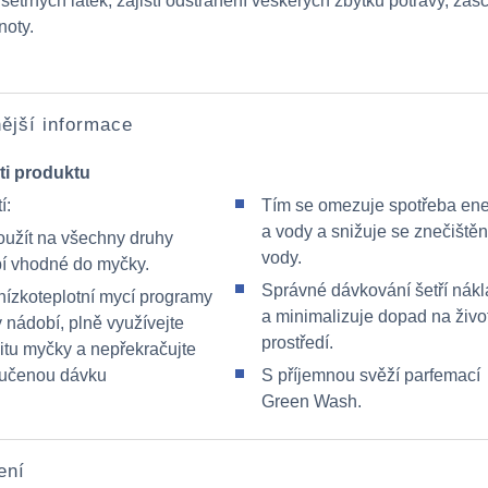
 šetrných látek, zajistí odstranění veškerých zbytků potravy, zas
noty.
ější informace
ti produktu
í:
Tím se omezuje spotřeba ene
a vody a snižuje se znečištěn
oužít na všechny druhy
vody.
í vhodné do myčky.
Správné dávkování šetří nák
 nízkoteplotní mycí programy
a minimalizuje dopad na živo
 nádobí, plně využívejte
prostředí.
itu myčky a nepřekračujte
učenou dávku
S příjemnou svěží parfemací
Green Wash.
ení