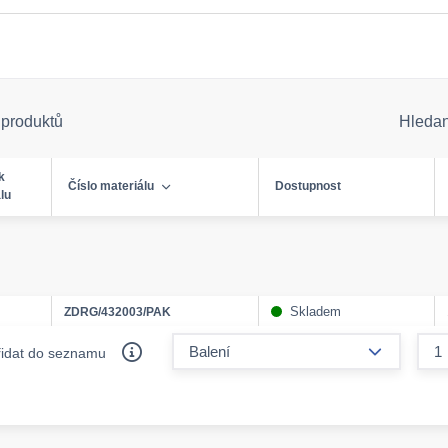
 produktů
Hleda
k
Číslo materiálu
Dostupnost
lu
Skladem
ZDRG/432003/PAK
form.decr
řidat do seznamu