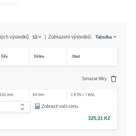
ných výsledků
|
Zobrazení výsledků:
Šíře
Délka
Obal
Smazat filtry
191 mm
64 mm
1 KTN = 7 BAL
ease-amount
Zobrazit vaši cenu
form.increase-amount
325,31 Kč