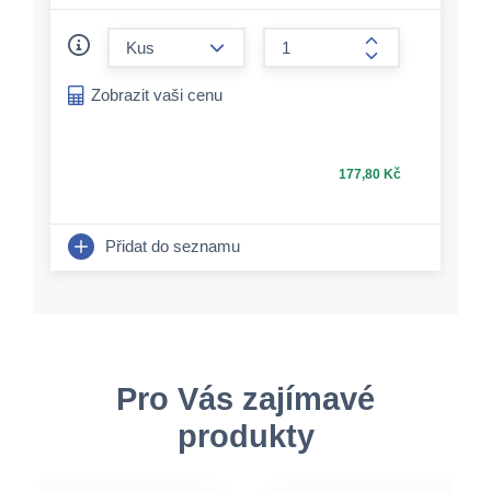
form.decrease-amount
form.increase-a
Zobrazit vaši cenu
177,80 Kč
Přidat do seznamu
Pro Vás zajímavé
produkty