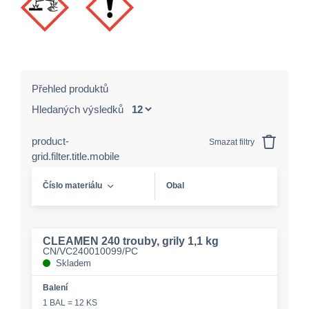
Přehled produktů
Hledaných výsledků
product-
Smazat filtry
grid.filter.title.mobile
Číslo materiálu
Obal
CLEAMEN 240 trouby, grily 1,1 kg
CN/VC240010099/PC
Skladem
Balení
1 BAL = 12 KS