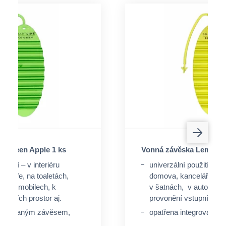
a Green Apple 1 ks
Vonná závěska Lemon D
oužití – v interiéru
univerzální použití – v i
celáře, na toaletách,
domova, kanceláře, na 
v automobilech, k
v šatnách, v automobil
tupních prostor aj.
provonění vstupních pro
ntegrovaným závěsem,
opatřena integrovaný
peciální úchyt, ale lze
není nutný speciální úch