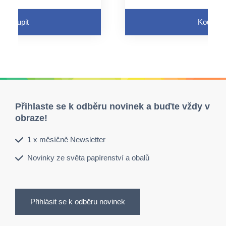
rovaný otvor a pružný
využít perforovaný otv
závěs
Koupit
Koupit
e průtokem tekutin
neaktivuje se průtokem
Přihlaste se k odběru novinek a buďte vždy v
obraze!
1 x měsíčně Newsletter
Novinky ze světa papírenství a obalů
Přihlásit se k odběru novinek