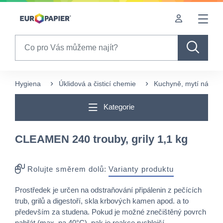
Table Of Content
Pro Vás zajímavé produkty
sr.skip-to.main-content
sr.skip-to.table-of-contents
sr.skip-to.main-navigation
Search
Hygiena
Úklidová a čisticí chemie
Kuchyně, mytí nádobí
Kategorie
CLEAMEN 240 trouby, grily 1,1 kg
Rolujte směrem dolů:
Varianty produktu
Prostředek je určen na odstraňování připálenin z pečících
trub, grilů a digestoří, skla krbových kamen apod. a to
především za studena. Pokud je možné znečištěný povrch
nahřát (max. na 40°C), pak je reakce rychlejší.