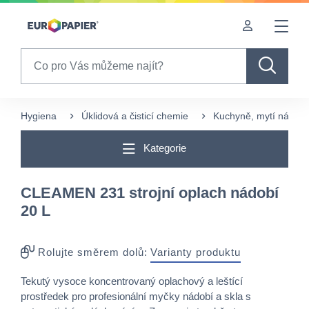
Table Of Content
sr.skip-to.main-content
sr.skip-to.table-of-contents
sr.skip-to.main-navigation
Search
Hygiena
Úklidová a čisticí chemie
Kuchyně, mytí nádobí
Kategorie
CLEAMEN 231 strojní oplach nádobí
20 L
Rolujte směrem dolů:
Varianty produktu
Tekutý vysoce koncentrovaný oplachový a leštící
prostředek pro profesionální myčky nádobí a skla s