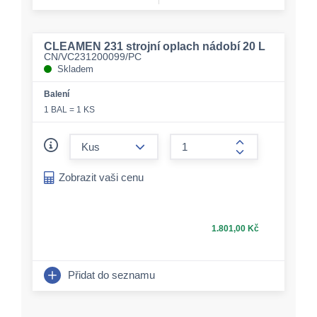
CLEAMEN 231 strojní oplach nádobí 20 L
CN/VC231200099/PC
Skladem
Balení
1 BAL = 1 KS
form.decrease-amount
form.increase-a
Zobrazit vaši cenu
1.801,00 Kč
Přidat do seznamu