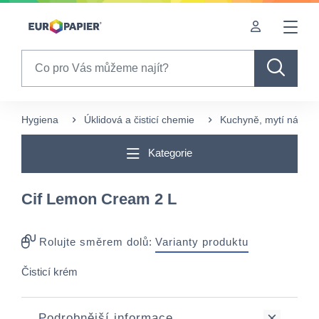
Table Of Content
sr.skip-to.main-content
sr.skip-to.table-of-contents
sr.skip-to.main-navigation
Search
Hygiena
Úklidová a čisticí chemie
Kuchyně, mytí nádobí
Kategorie
Cif Lemon Cream 2 L
Rolujte směrem dolů:
Varianty produktu
Čisticí krém
Podrobnější informace