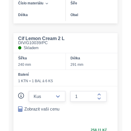
Číslo materiálu
Šíře
Délka
Obal
Cif Lemon Cream 2 L
DIV/G10039/PC
Skladem
Šířka
Délka
240 mm
291 mm
Balení
1 KTN = 1 BAL á 6 KS
form.decrease-amount
form.increase-a
Zobrazit vaši cenu
258,11 Kč