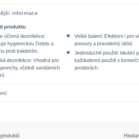
ější informace
ti produktu
e účinná dezinfekce:
Velké balení: Efektivní i pro v
uje hygienickou čistotu a
provozy a pravidelný úklid.
u proti bakteriím.
Jednoduché použití: Ideální p
cká dezinfekce: Vhodná pro
každodenní použití v komerč
povrchy, včetně sanitárních
prostorách.
ní.
ení
 produktů
Hleda