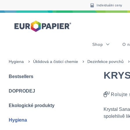
Table Of Content
sr.skip-to.main-content
sr.skip-to.table-of-contents
sr.skip-to.main-navigation
Individuálni ceny
Shop
O 
Hygiena
Úklidová a čisticí chemie
Dezinfekce povrchů
KRYST
Bestsellers
DOPRODEJ
Rolujte
Ekologické produkty
​Krystal Sana
spolehlivě li
Hygiena