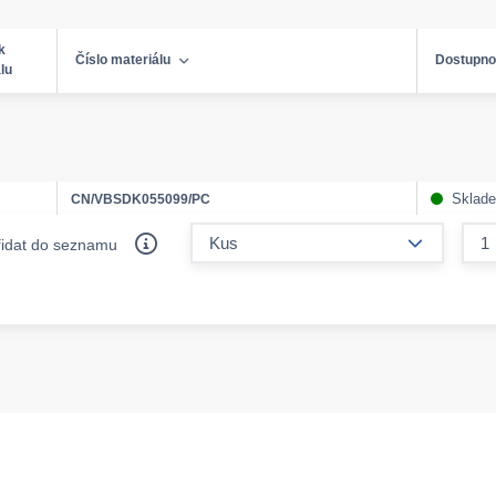
k
Číslo materiálu
Dostupno
lu
Sklad
CN/VBSDK055099/PC
form.decr
řidat do seznamu