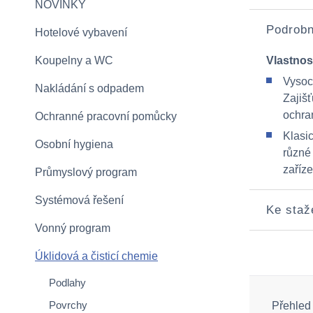
NOVINKY
Podrobn
Hotelové vybavení
Koupelny a WC
Vlastnos
Vysoc
Nakládání s odpadem
Zajišť
ochran
Ochranné pracovní pomůcky
Klasi
Osobní hygiena
různé 
zaříze
Průmyslový program
Systémová řešení
Ke staž
Vonný program
Úklidová a čisticí chemie
Podlahy
Povrchy
Přehled