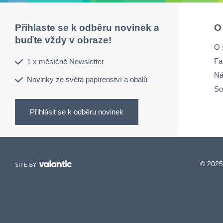
Přihlaste se k odběru novinek a
O
buďte vždy v obraze!
O 
Fa
1 x měsíčně Newsletter
Ná
Novinky ze světa papírenství a obalů
So
Přihlásit se k odběru novinek
© 2025