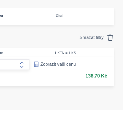
st
Obal
Smazat filtry
em
1 KTN = 1 KS
ease-amount
Zobrazit vaši cenu
form.increase-amount
138,70 Kč