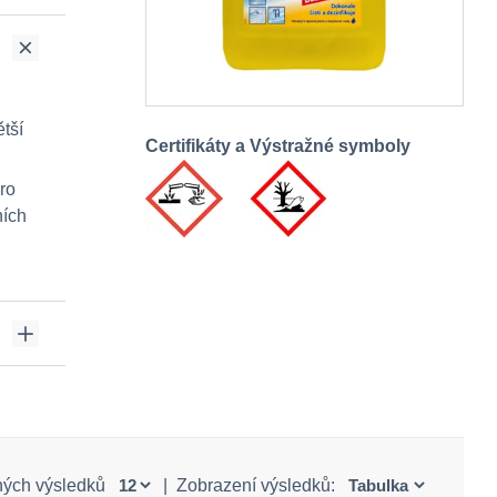
ětší
Certifikáty a Výstražné symboly
ro
ních
ných výsledků
|
Zobrazení výsledků: