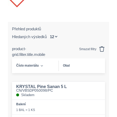
Přehled produktů
Hledaných výsledků
product-
Smazat filtry
grid.filter.title.mobile
Číslo materiálu
Obal
KRYSTAL Pine Sanan 5 L
CN/VBSDP050098/PC
Skladem
Balení
1 BAL = 1 KS