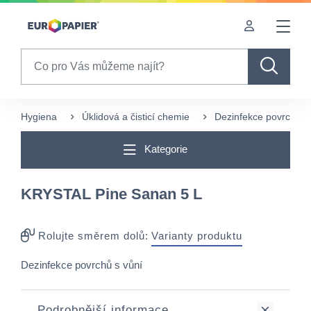
Table Of Content
sr.skip-to.main-content
sr.skip-to.table-of-contents
sr.skip-to.main-navigation
Search
Hygiena
Úklidová a čisticí chemie
Dezinfekce povrchů
Kategorie
KRYSTAL Pine Sanan 5 L
Rolujte směrem dolů:
Varianty produktu
Dezinfekce povrchů s vůní
Podrobnější informace