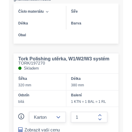
Číslo materiálu
Šíře
Délka
Barva
Obal
Tork Polishing utěrka, W1/W2/W3 systém
TORK/197270
Skladem
Šířka
Délka
320 mm
380 mm
Odstín
Balení
bílá
1 KTN = 1 BAL = 1 RL
form.decrease-amount
form.increase-a
Zobrazit vaši cenu