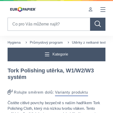
Table Of Content
sr.skip-to.main-content
sr.skip-to.table-of-contents
sr.skip-to.main-navigation
Search
Hygiena
Průmyslový program
Utěrky z netkané textílie
Kategorie
Tork Polishing utěrka, W1/W2/W3
systém
Rolujte směrem dolů:
Varianty produktu
Čistěte citlivé povrchy bezpečně s naším hadříkem Tork
Polishing Cloth, který má nízkou tvorbu vláken. Tento