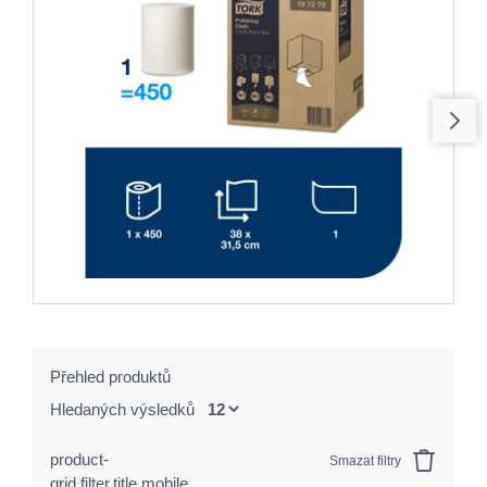
Přehled produktů
Hledaných výsledků
product-
Smazat filtry
grid.filter.title.mobile