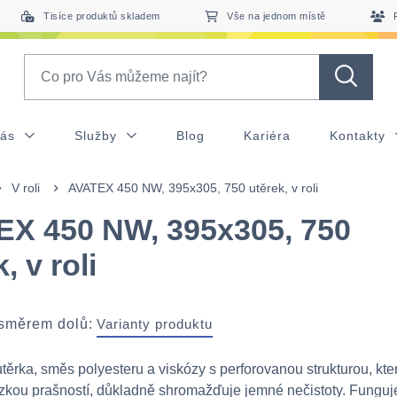
Tisíce produktů skladem
Vše na jednom místě
Search
nás
Služby
Blog
Kariéra
Kontakty
V roli
AVATEX 450 NW, 395x305, 750 utěrek, v roli
X 450 NW, 395x305, 750
, v roli
 směrem dolů:
Varianty produktu
utěrka, směs polyesteru a viskózy s perforovanou strukturou, kte
zkou prašností, důkladně shromažďuje jemné nečistoty. Funguj