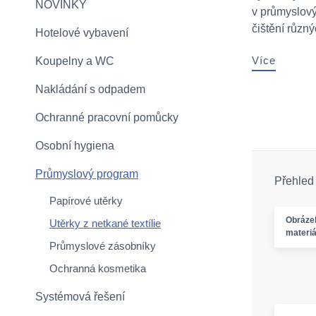
NOVINKY
v průmyslový
čištění různýc
Hotelové vybavení
Více
Koupelny a WC
Nakládání s odpadem
Ochranné pracovní pomůcky
Osobní hygiena
Průmyslový program
Přehled
Papírové utěrky
Obráze
Utěrky z netkané textílie
materiá
Průmyslové zásobníky
Ochranná kosmetika
Systémová řešení