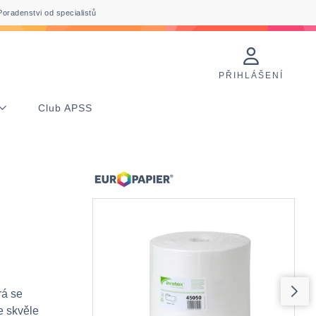
Poradenstvi od specialistů
PŘIHLÁŠENÍ
Club APSS
rá se
e skvěle