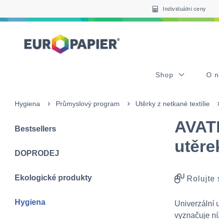
Table Of Content
sr.skip-to.main-content
sr.skip-to.table-of-contents
sr.skip-to.main-navigation
Individuálni ceny
Shop
O 
Hygiena
Průmyslový program
Utěrky z netkané textílie
AVATE
Bestsellers
utěrek
DOPRODEJ
Ekologické produkty
Rolujte
Hygiena
Univerzální 
vyznačuje ní