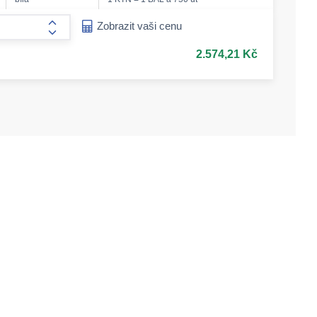
ease-amount
Zobrazit vaši cenu
form.increase-amount
2.574,21 Kč