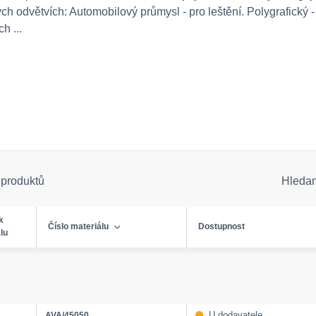
ch odvětvích: Automobilový průmysl - pro leštění. Polygrafický -
h ...
 produktů
Hleda
k
Číslo materiálu
Dostupnost
lu
U dodavatele
AVA/45050