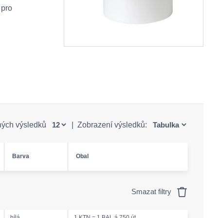
 pro
ných výsledků
|
Zobrazení výsledků:
Barva
Obal
Smazat filtry
bílá
1 KTN = 1 BAL á 750 út