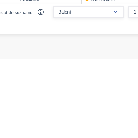
form.decr
řidat do seznamu