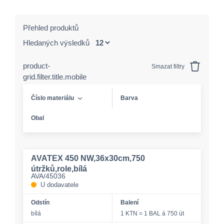
Přehled produktů
Hledaných výsledků
product-
Smazat filtry
grid.filter.title.mobile
Číslo materiálu
Barva
Obal
AVATEX 450 NW,36x30cm,750
útržků,role,bílá
AVA/45036
U dodavatele
Odstín
Balení
bílá
1 KTN = 1 BAL á 750 út