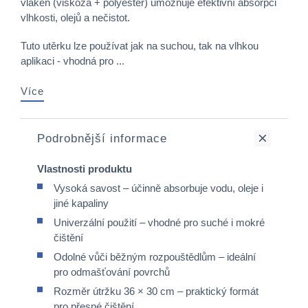
vláken (viskóza + polyester) umožňuje efektivní absorpci
vlhkosti, olejů a nečistot.
Tuto utěrku lze používat jak na suchou, tak na vlhkou
aplikaci - vhodná pro ...
Více
Podrobnější informace
Vlastnosti produktu
Vysoká savost – účinně absorbuje vodu, oleje i
jiné kapaliny
Univerzální použití – vhodné pro suché i mokré
čištění
Odolné vůči běžným rozpouštědlům – ideální
pro odmašťování povrchů
Rozměr útržku 36 × 30 cm – praktický formát
pro přesné čištění