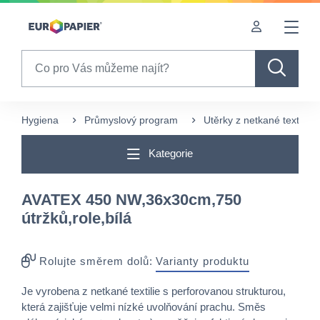
Table Of Content
sr.skip-to.main-content
sr.skip-to.table-of-contents
sr.skip-to.main-navigation
Search
Hygiena
Průmyslový program
Utěrky z netkané textílie
Kategorie
AVATEX 450 NW,36x30cm,750
útržků,role,bílá
Rolujte směrem dolů:
Varianty produktu
Je vyrobena z netkané textilie s perforovanou strukturou,
která zajišťuje velmi nízké uvolňování prachu. Směs