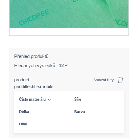
Přehled produktů
Hledaných výsledků
product-
Smazat filtry
grid.filter.title.mobile
Číslo materiálu
Šíře
Délka
Barva
Obal