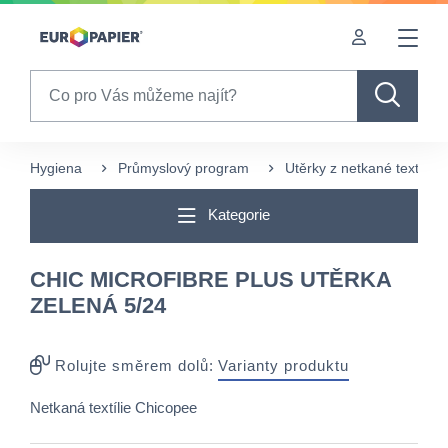
Table Of Content
sr.skip-to.main-content
sr.skip-to.table-of-contents
sr.skip-to.main-navigation
Search
Hygiena
Průmyslový program
Utěrky z netkané textílie
Kategorie
CHIC MICROFIBRE PLUS UTĚRKA
ZELENÁ 5/24
Rolujte směrem dolů:
Varianty produktu
Netkaná textílie Chicopee