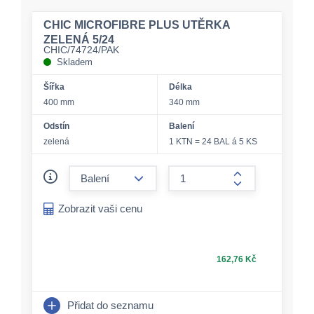
CHIC MICROFIBRE PLUS UTĚRKA
ZELENÁ 5/24
CHIC/74724/PAK
Skladem
Šířka
Délka
400 mm
340 mm
Odstín
Balení
zelená
1 KTN = 24 BAL á 5 KS
form.decrease-amount
form.increase-a
Zobrazit vaši cenu
162,76 Kč
Přidat do seznamu