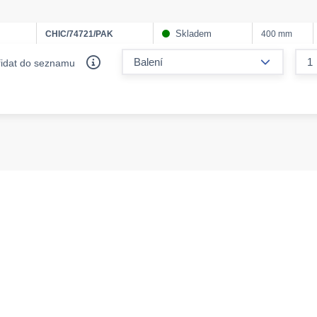
Skladem
CHIC/74721/PAK
400 mm
form.decr
řidat do seznamu