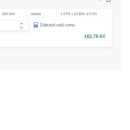
340 mm
modrá
1 KTN = 24 BAL á 5 KS
ease-amount
Zobrazit vaši cenu
form.increase-amount
162,76 Kč