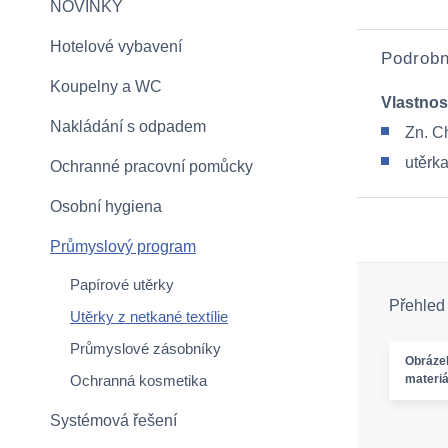
NOVINKY
Hotelové vybavení
Podrobn
Koupelny a WC
Vlastnos
Nakládání s odpadem
Zn. C
utěrka
Ochranné pracovní pomůcky
Osobní hygiena
Průmyslový program
Papírové utěrky
Přehled
Utěrky z netkané textílie
Průmyslové zásobníky
Obráze
Ochranná kosmetika
materiá
Systémová řešení