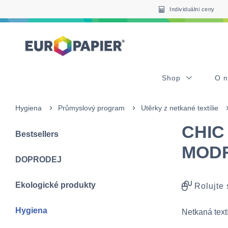
Table Of Content
sr.skip-to.main-content
sr.skip-to.table-of-contents
sr.skip-to.main-navigation
Individuálni ceny
Shop
O 
Hygiena
Průmyslový program
Utěrky z netkané textílie
CHIC
Bestsellers
MODR
DOPRODEJ
Ekologické produkty
Rolujte
Hygiena
Netkaná text