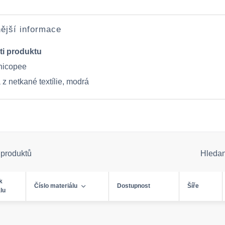
ější informace
ti produktu
hicopee
 z netkané textílie, modrá
 produktů
Hleda
k
Číslo materiálu
Dostupnost
Šíře
lu