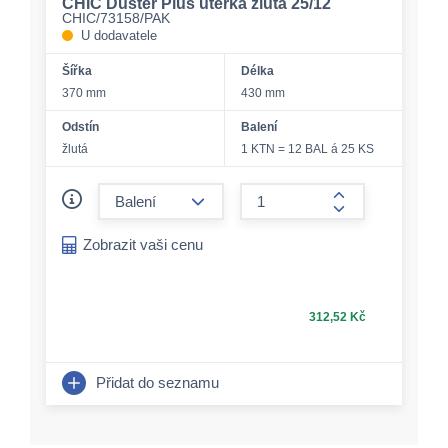
CHIC Duster Plus utěrka žlutá 25/12
CHIC/73158/PAK
U dodavatele
Šířka
Délka
370 mm
430 mm
Odstín
Balení
žlutá
1 KTN = 12 BAL á 25 KS
form.decrease-amount
form.increase-a
Zobrazit vaši cenu
312,52 Kč
Přidat do seznamu