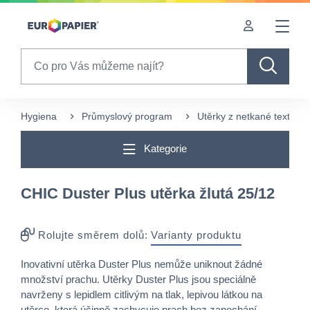
Table Of Content
sr.skip-to.main-content
sr.skip-to.table-of-contents
sr.skip-to.main-navigation
Search
Hygiena
Průmyslový program
Utěrky z netkané textílie
Kategorie
CHIC Duster Plus utěrka žlutá 25/12
Rolujte směrem dolů:
Varianty produktu
Inovativní utěrka Duster Plus nemůže uniknout žádné
množství prachu. Utěrky Duster Plus jsou speciálně
navrženy s lepidlem citlivým na tlak, lepivou látkou na
utěrce, která účinně zachycuje prach bez zanechání