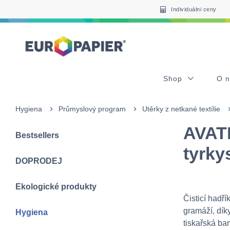
Table Of Content
sr.skip-to.main-content
sr.skip-to.table-of-contents
sr.skip-to.main-navigation
Individuálni ceny
Shop
O 
Hygiena
Průmyslový program
Utěrky z netkané textílie
AVATE
Bestsellers
tyrky
DOPRODEJ
Ekologické produkty
Čisticí hadř
gramáží, dík
Hygiena
tiskařská ba