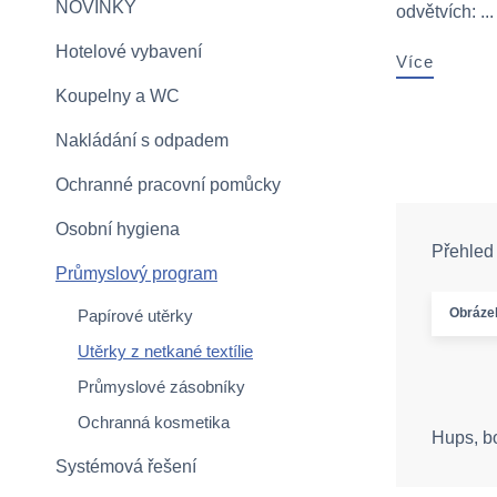
NOVINKY
odvětvích: ...
Hotelové vybavení
Více
Koupelny a WC
Nakládání s odpadem
Ochranné pracovní pomůcky
Osobní hygiena
Přehled
Průmyslový program
Obráze
Papírové utěrky
Utěrky z netkané textílie
Průmyslové zásobníky
Ochranná kosmetika
Hups, b
Systémová řešení