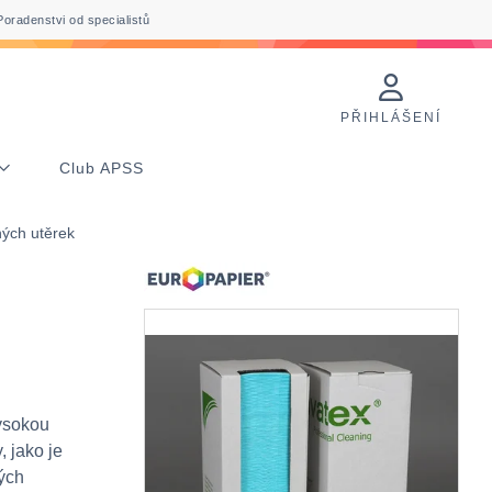
Poradenstvi od specialistů
PŘIHLÁŠENÍ
Club APSS
ých utěrek
vysokou
, jako je
ých