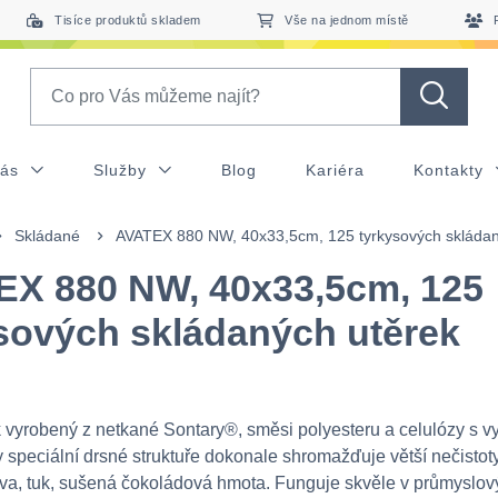
Tisíce produktů skladem
Vše na jednom místě
Search
nás
Služby
Blog
Kariéra
Kontakty
Skládané
AVATEX 880 NW, 40x33,5cm, 125 tyrkysových skládan
X 880 NW, 40x33,5cm, 125
sových skládaných utěrek
ík vyrobený z netkané Sontary®, směsi polyesteru a celulózy s 
y speciální drsné struktuře dokonale shromažďuje větší nečistoty
rva, tuk, sušená čokoládová hmota. Funguje skvěle v průmyslov