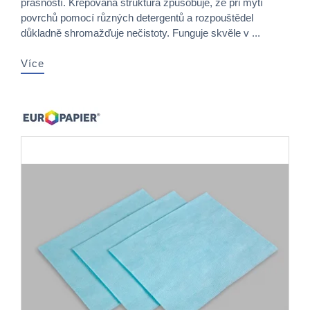
prašností. Krepovaná struktura způsobuje, že při mytí
povrchů pomocí různých detergentů a rozpouštědel
důkladně shromažďuje nečistoty. Funguje skvěle v ...
Více