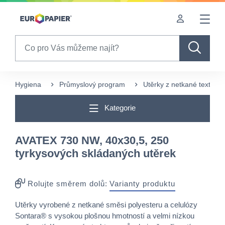
Table Of Content
sr.skip-to.main-content
sr.skip-to.table-of-contents
sr.skip-to.main-navigation
Search
Hygiena
Průmyslový program
Utěrky z netkané textílie
Kategorie
AVATEX 730 NW, 40x30,5, 250
tyrkysových skládaných utěrek
Rolujte směrem dolů:
Varianty produktu
Utěrky vyrobené z netkané směsi polyesteru a celulózy
Sontara® s vysokou plošnou hmotností a velmi nízkou