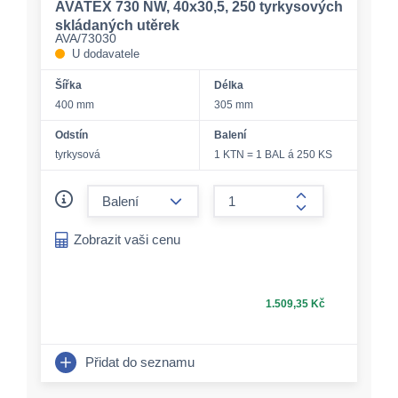
AVATEX 730 NW, 40x30,5, 250 tyrkysových
skládaných utěrek
AVA/73030
U dodavatele
Šířka
Délka
400 mm
305 mm
Odstín
Balení
tyrkysová
1 KTN = 1 BAL á 250 KS
form.decrease-amount
form.increase-a
Zobrazit vaši cenu
1.509,35 Kč
Přidat do seznamu