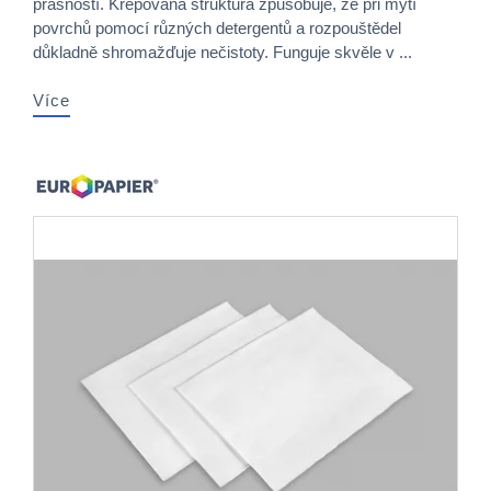
prašností. Krepovaná struktura způsobuje, že při mytí
povrchů pomocí různých detergentů a rozpouštědel
důkladně shromažďuje nečistoty. Funguje skvěle v ...
Více