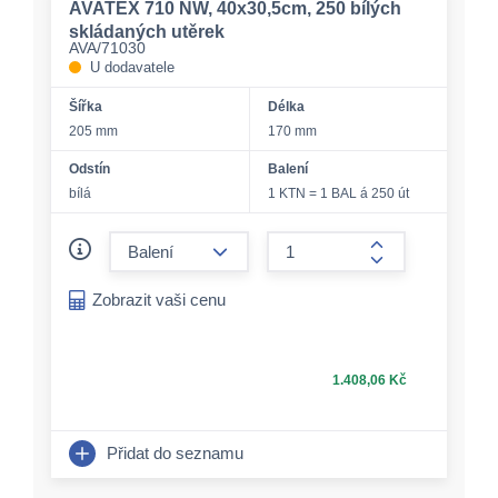
AVATEX 710 NW, 40x30,5cm, 250 bílých
skládaných utěrek
AVA/71030
U dodavatele
Šířka
Délka
205 mm
170 mm
Odstín
Balení
bílá
1 KTN = 1 BAL á 250 út
form.decrease-amount
form.increase-a
Zobrazit vaši cenu
1.408,06 Kč
Přidat do seznamu