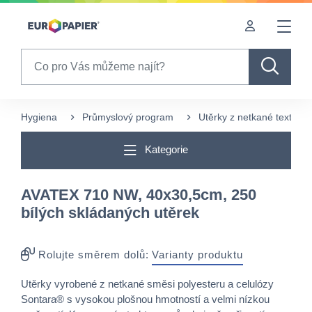
Table Of Content
sr.skip-to.main-content
sr.skip-to.table-of-contents
sr.skip-to.main-navigation
Search
Hygiena
Průmyslový program
Utěrky z netkané textílie
Kategorie
AVATEX 710 NW, 40x30,5cm, 250
bílých skládaných utěrek
Rolujte směrem dolů:
Varianty produktu
Utěrky vyrobené z netkané směsi polyesteru a celulózy
Sontara® s vysokou plošnou hmotností a velmi nízkou